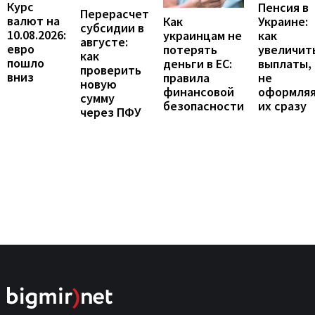
Курс
Пенсия в
Перерасчет
валют на
Украине:
Как
субсидии в
10.08.2026:
как
украинцам не
августе:
евро
увеличит
потерять
как
пошло
выплаты,
деньги в ЕС:
проверить
вниз
не
правила
новую
оформля
финансовой
сумму
их сразу
безопасности
через ПФУ