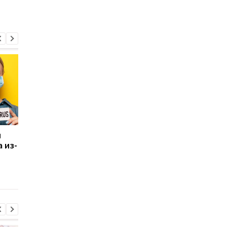
и
COVID-19 в мире: ВОЗ
Военнообязанных
 из-
готовится объявить о
могут объявить в
конце пандемии
розыск даже после
уплаты штрафа: что
важно знать