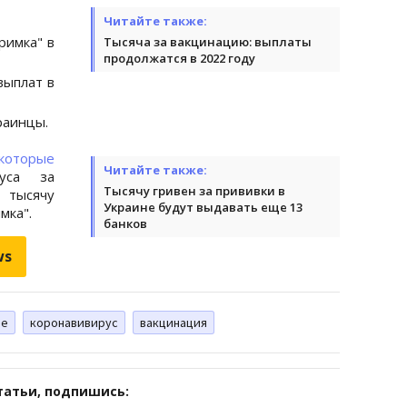
Читайте также:
римка" в
Тысяча за вакцинацию: выплаты
продолжатся в 2022 году
выплат в
раинцы.
которые
Читайте также:
уса за
Тысячу гривен за прививки в
 тысячу
Украине будут выдавать еще 13
мка".
банков
ws
не
коронавивирус
вакцинация
татьи, подпишись: