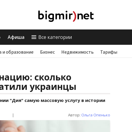
о
Афиша
Все категории
а и образование
Бизнес
Недвижимость
Тарифы
нацию: сколько
атили украинцы
ии "Дия" самую массовую услугу в истории
|
Автор:
Ольга Опенько