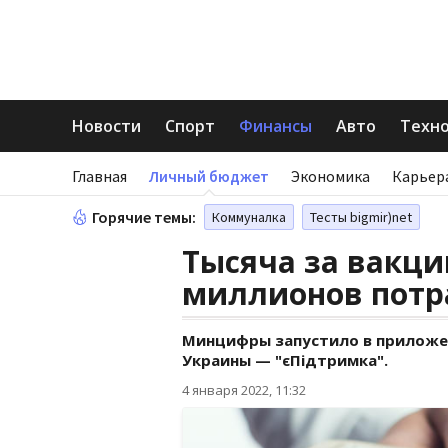
Новости
Спорт
Финансы
Авто
Техн
Главная
Личный бюджет
Экономика
Карьер
Горячие темы:
Коммуналка
Тесты bigmir)net
Тысяча за вакци
миллионов потр
Минцифры запустило в приложен
Украины — "єПідтримка".
4 января 2022, 11:32