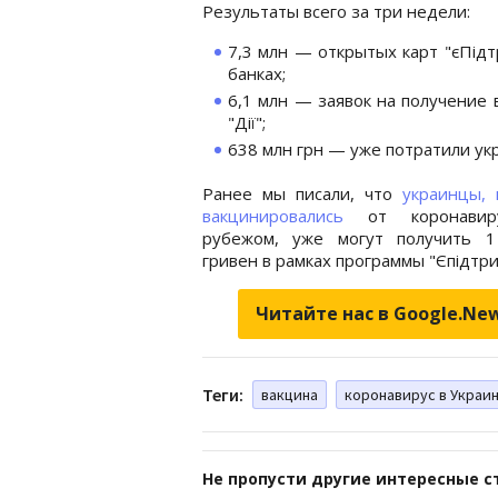
Результаты всего за три недели:
7,3 млн — открытых карт "єПідт
банках;
6,1 млн — заявок на получение 
"Дії";
638 млн грн — уже потратили ук
Ранее мы писали, что
украинцы, 
вакцинировались
от коронавир
рубежом, уже могут получить 1
гривен в рамках программы "Єпідтри
Читайте нас в Google.Ne
Теги:
вакцина
коронавирус в Украи
Не пропусти другие интересные с