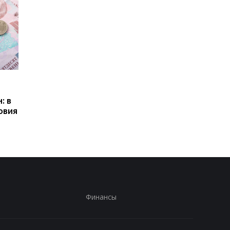
Пенсии для украинцев в
Банки усилили
Польше: кто может
контроль переводов:
: в
получать выплаты
какие операции мог
овия
заблокировать карт
Финансы