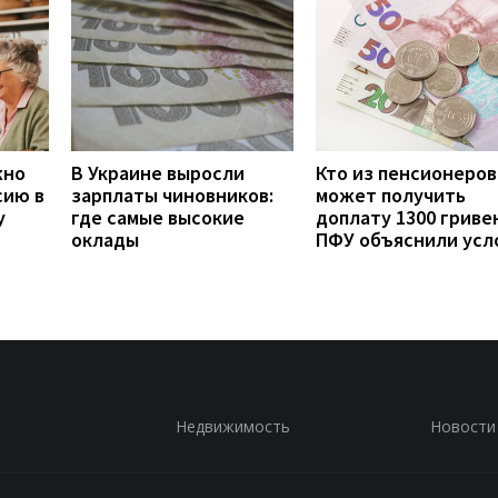
жно
В Украине выросли
Кто из пенсионеров
сию в
зарплаты чиновников:
может получить
у
где самые высокие
доплату 1300 гривен
оклады
ПФУ объяснили усл
Недвижимость
Новости