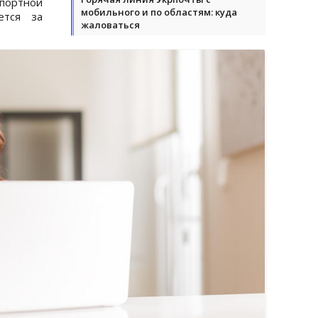
спортной
мобильного и по областям: куда
ется за
жаловаться