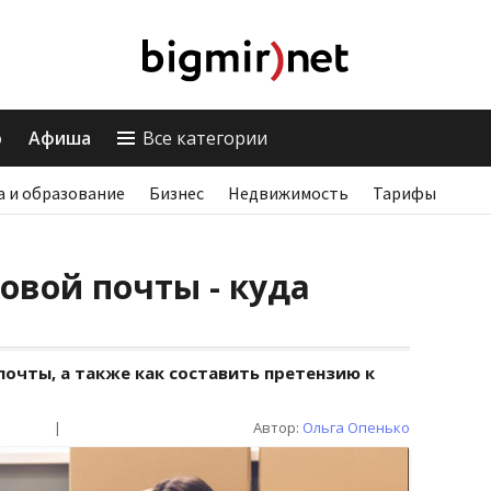
о
Афиша
Все категории
а и образование
Бизнес
Недвижимость
Тарифы
овой почты - куда
очты, а также как составить претензию к
|
Автор:
Ольга Опенько