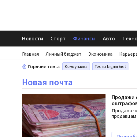
Новости
Спорт
Финансы
Авто
Техн
Главная
Личный бюджет
Экономика
Карьера
Горячие темы:
Коммуналка
Тесты bigmir)net
Новая почта
Продажи с
оштрафов
Продажа че
продавцам
Подроб