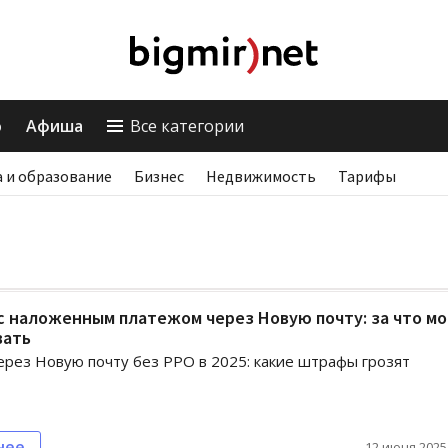
о
Афиша
Все категории
 и образование
Бизнес
Недвижимость
Тарифы
 наложенным платежом через Новую почту: за что мо
ать
рез Новую почту без РРО в 2025: какие штрафы грозят
нее
12 июня 2025,