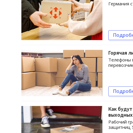
Германия с
Подроб
Горячая л
Телефоны г
перевозчи
Подроб
Как будут
выходных
Рабочий гр
защитниц У