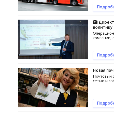
Подроб
Директо
политику
Операцион
компании, 
Подроб
Новая по
Почтовый о
сетью и со
Подроб