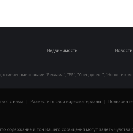
Недвижимость
Новости
 отмеченные знаками "Реклама", "PR", "Спецпроект", "Новости комп
ться с нами
|
Разместить свои видеоматериалы
|
Пользовате
что содержание и тон Вашего сообщения могут задеть чувства 