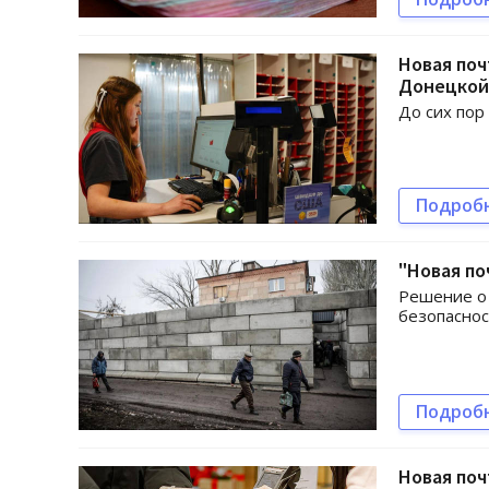
Новая поч
Донецкой
До сих пор
Подроб
"Новая по
Решение о 
безопаснос
Подроб
Новая поч