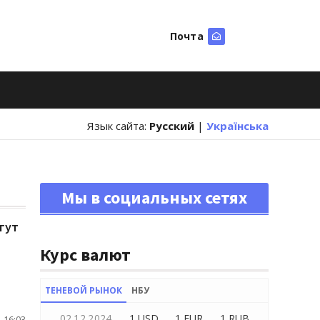
Почта
Искать
Язык сайта:
Русский
|
Українська
Мы в социальных сетях
гут
Курс валют
ТЕНЕВОЙ РЫНОК
НБУ
02.12.2024
1 USD
1 EUR
1 RUB
 16:03