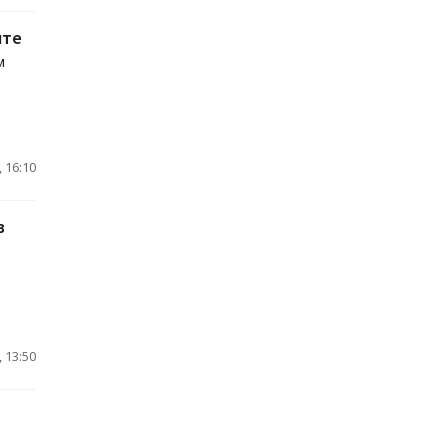
чте
м
 16:10
в
 13:50