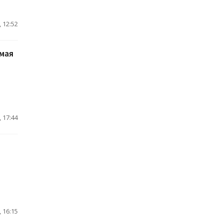
 12:52
мая
 17:44
 16:15