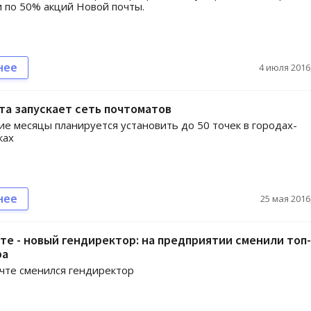
 по 50% акций Новой почты.
нее
4 июля 2016,
та запускает сеть почтоматов
е месяцы планируется установить до 50 точек в городах-
ках
нее
25 мая 2016,
те - новый гендиректор: на предприятии сменили топ-
ра
чте сменился гендиректор