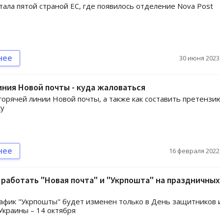
тала пятой страной ЕС, где появилось отделение Nova Post
нее
30 июня 2023,
иния Новой почты - куда жаловаться
орячей линии Новой почты, а также как составить претензи
ку
нее
16 февраля 2022,
 работать "Новая почта" и "Укрпошта" на праздничных
афик "Укрпошты" будет изменен только в День защитников 
краины – 14 октября