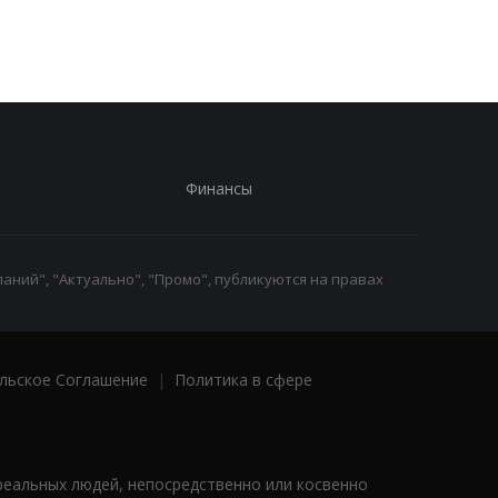
Финансы
аний", "Актуально", "Промо", публикуются на правах
льское Соглашение
|
Политика в сфере
реальных людей, непосредственно или косвенно