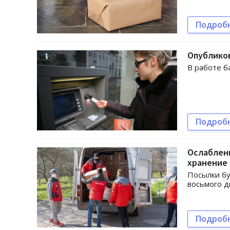
Подроб
Опубликов
В работе б
Подроб
Ослаблени
хранение
Посылки бу
восьмого д
Подроб