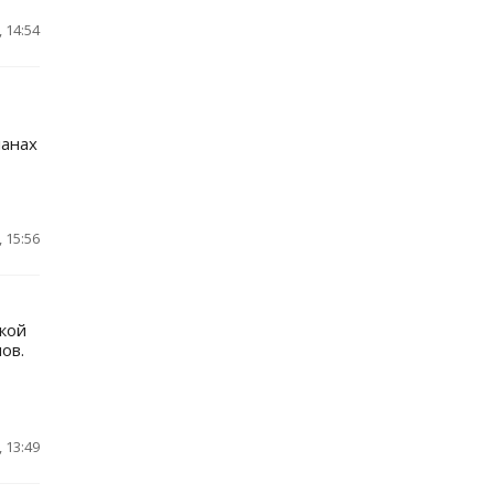
 14:54
ланах
 15:56
кой
ов.
 13:49