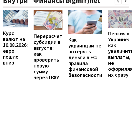
Внутри "Финансы bigmir)net"
Курс
Пенсия в
Перерасчет
валют на
Украине:
Как
субсидии в
10.08.2026:
как
украинцам не
августе:
евро
увеличит
потерять
как
пошло
выплаты,
деньги в ЕС:
проверить
вниз
не
правила
новую
оформля
финансовой
сумму
их сразу
безопасности
через ПФУ