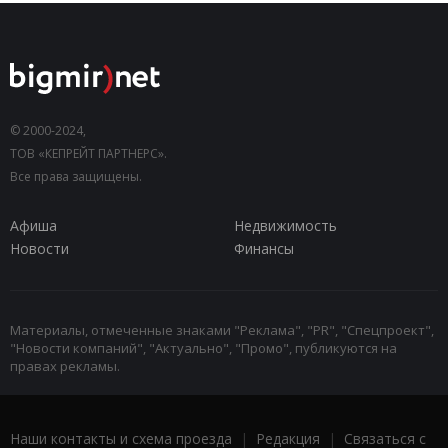
© 2000-2024,
ТОВ «КЕПРЕЙТ ПАРТНЕРС».
Все права защищены.
Афиша
Недвижимость
Новости
Финансы
Материалы, отмеченные знаками "Реклама", "PR", "Спецпроект",
"Новости компаний", "Актуально", "Промо", публикуются на
правах рекламы.
Наши контакты и схема проезда
|
Редакция
|
Связаться с