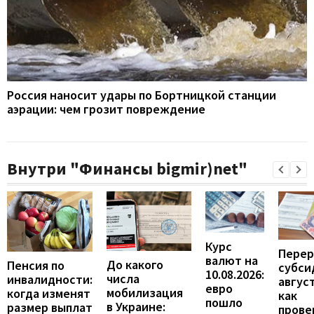
Россия наносит удары по Бортницкой станции
аэрации: чем грозит повреждение
Внутри "Финансы bigmir)net"
Курс
Перер
валют на
До какого
Пенсия по
субси
10.08.2026:
числа
инвалидности:
август
евро
мобилизация
когда изменят
как
пошло
в Украине:
размер выплат
прове