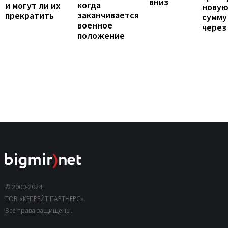
вниз
когда
и могут ли их
нову
заканчивается
прекратить
сумму
военное
через
положение
© 2000-2024,
ТОВ «КЕПРЕЙТ ПАРТНЕРС».
Все права защищены.