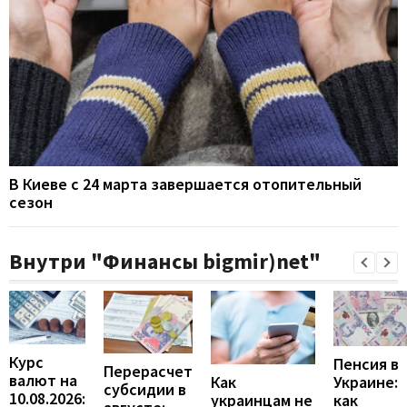
В Киеве с 24 марта завершается отопительный
сезон
Внутри "Финансы bigmir)net"
Курс
Пенсия в
Перерасчет
валют на
Украине:
Как
субсидии в
10.08.2026:
как
украинцам не