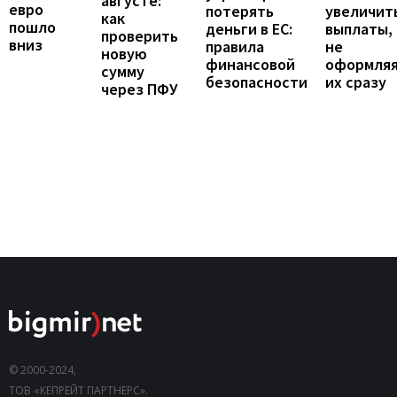
августе:
евро
увеличит
потерять
как
пошло
выплаты,
деньги в ЕС:
проверить
вниз
не
правила
новую
оформля
финансовой
сумму
их сразу
безопасности
через ПФУ
© 2000-2024,
ТОВ «КЕПРЕЙТ ПАРТНЕРС».