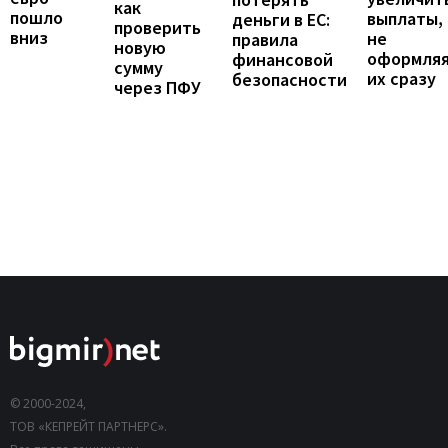
как
пошло
выплаты,
деньги в ЕС:
проверить
вниз
не
правила
новую
оформля
финансовой
сумму
их сразу
безопасности
через ПФУ
© 2000-2024,
ТОВ «КЕПРЕЙТ ПАРТНЕРС».