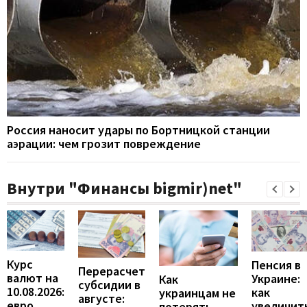
Россия наносит удары по Бортницкой станции
аэрации: чем грозит повреждение
Внутри "Финансы bigmir)net"
Курс
Пенсия в
Перерасчет
валют на
Украине:
Как
субсидии в
10.08.2026:
как
украинцам не
августе:
евро
увеличит
потерять