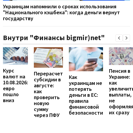
Украинцам напомнили о сроках использования
"Национального кэшбека": когда деньги вернут
государству
Внутри "Финансы bigmir)net"
Курс
Пенсия в
Перерасчет
валют на
Украине:
Как
субсидии в
10.08.2026:
как
украинцам не
августе:
евро
увеличит
потерять
как
пошло
выплаты,
деньги в ЕС:
проверить
вниз
не
правила
новую
оформля
финансовой
сумму
их сразу
безопасности
через ПФУ