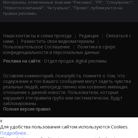
Материалы, отмеченные знаками "Реклама", "PR", "Спецпроект",
"Новости компаний", "Актуально", "Промо", публикуются на
правах рекламы.
Наши контакты и схема проезда
|
Редакция
|
Связаться с
нами
|
Разместить свои видеоматериалы
|
Пользовательское Соглашение
|
Политика в сфере
конфиденциальности и персональных данных
Реклама на сайте:
Отдел продаж digital рекламы
Оставляя комментарий, пожалуйста, помните о том, что
содержание и тон Вашего сообщения могут задеть чувства
реальных людей, непосредственно или косвенно имеющих
отношение к данной новости. Пользователи, которые
нарушают эти правила грубо или систематически, будут
заблокированы.
Полная версия правил
x
Для удобства пользования сайтом используются Cookies.
Подробнее...