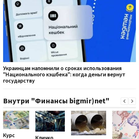
Украинцам напомнили о сроках использования
"Национального кэшбека": когда деньги вернут
государству
Внутри "Финансы bigmir)net"
Курс
Кличко