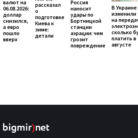
валют на
Россия
рассказал
В Украине
06.08.2026:
наносит
о
изменили
доллар
удары по
подготовке
на переда
снизился,
Бортницкой
Киева к
электроэн
а евро
станции
зиме:
сколько б
пошло
аэрации: чем
детали
платить в
вверх
грозит
августе
повреждение