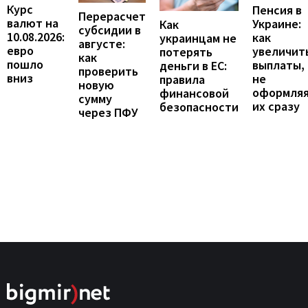
Курс
Пенсия в
Перерасчет
валют на
Украине:
Как
субсидии в
10.08.2026:
как
украинцам не
августе:
евро
увеличит
потерять
как
пошло
выплаты,
деньги в ЕС:
проверить
вниз
не
правила
новую
оформля
финансовой
сумму
их сразу
безопасности
через ПФУ