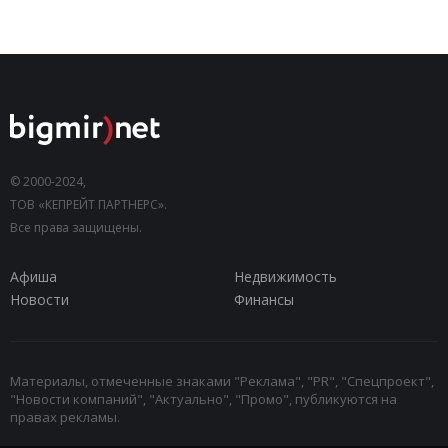
© 2000-2024,
ТОВ «КЕПРЕЙТ ПАРТНЕРС».
Все права защищены.
Афиша
Недвижимость
Новости
Финансы
Материалы, отмеченные знаками "Реклама", "PR", "Спецпроект",
"Новости компаний", "Актуально", "Промо", публикуются на
правах рекламы.