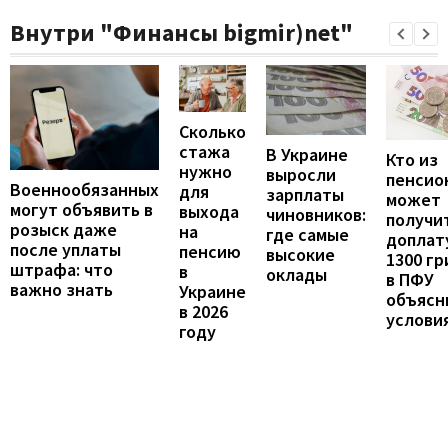
Внутри "Финансы bigmir)net"
Сколько
стажа
В Украине
Кто из
нужно
выросли
пенсио
Военнообязанных
для
зарплаты
может
могут объявить в
выхода
чиновников:
получи
розыск даже
на
где самые
доплат
после уплаты
пенсию
высокие
1300 гр
штрафа: что
в
оклады
в ПФУ
важно знать
Украине
объясн
в 2026
услови
году