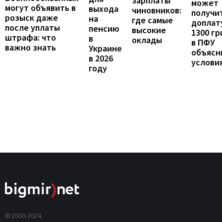
зарплаты
может
могут объявить в
выхода
чиновников:
получи
розыск даже
на
где самые
доплат
после уплаты
пенсию
высокие
1300 гр
штрафа: что
в
оклады
в ПФУ
важно знать
Украине
объясн
в 2026
услови
году
© 2000-2024,