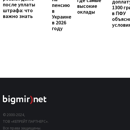
где самые
доплат
после уплаты
пенсию
высокие
1300 гр
штрафа: что
в
оклады
в ПФУ
важно знать
Украине
объясн
в 2026
услови
году
© 2000-2024,
ТОВ «КЕПРЕЙТ ПАРТНЕРС».
Все права защищены.