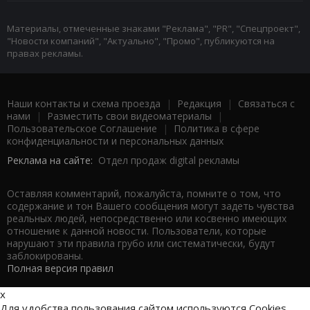
Материалы, отмеченные знаками "Реклама", "PR", "Спецпроект",
"Новости компаний", "Актуально", "Промо", публикуются на
правах рекламы.
Наши контакты и схема проезда
|
Редакция
|
Связаться с
нами
|
Разместить свои видеоматериалы
|
Пользовательское Соглашение
|
Политика в сфере
конфиденциальности и персональных данных
Реклама на сайте:
Отдел продаж digital рекламы
Оставляя комментарий, пожалуйста, помните о том, что
содержание и тон Вашего сообщения могут задеть чувства
реальных людей, непосредственно или косвенно имеющих
отношение к данной новости. Пользователи, которые
нарушают эти правила грубо или систематически, будут
заблокированы.
Полная версия правил
x
Для удобства пользования сайтом используются Cookies.