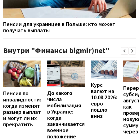
Пенсии для украинцев в Польше: кто может
получать выплаты
Внутри "Финансы bigmir)net"
Курс
Перер
валют на
До какого
Пенсия по
субси
10.08.2026:
числа
инвалидности:
август
евро
мобилизация
когда изменят
как
пошло
в Украине:
размер выплат
прове
вниз
когда
и могут ли их
нову
заканчивается
прекратить
сумму
военное
через
положение