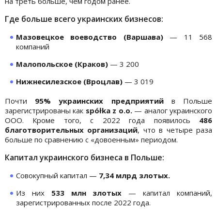
на треть больше, чем годом ранее.
Где больше всего украинских бизнесов:
Мазовецкое воеводство (Варшава)
— 11 568
компаний
Малопольское (Краков)
— 3 200
Нижнесилезское (Вроцлав)
— 3 019
Почти
95% украинских предприятий
в Польше
зарегистрированы как
spółka z o.o.
— аналог украинского
ООО. Кроме того, с 2022 года появилось
486
благотворительных организаций
, что в четыре раза
больше по сравнению с «довоенным» периодом.
Капитал украинского бизнеса в Польше:
Совокупный капитал —
7,34 млрд злотых.
Из них
533 млн злотых
— капитал компаний,
зарегистрированных после 2022 года.