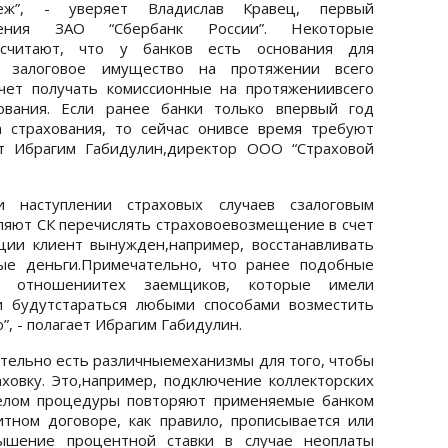
теж”, - уверяет Владислав Кравец, первый
вления ЗАО “Сбербанк России”. Некоторые
 считают, что у банков есть основания для
ь залоговое имущество на протяжении всего
очет получать комиссионные на протяжениивсего
ования. Если ранее банки только впервый год
 страхования, то сейчас онивсе время требуют
ет Ибрагим Габидулин,директор ООО “Страховой
 наступлении страховых случаев сзалоговым
ляют СК перечислять страховоевозмещение в счет
ции клиент вынужден,например, восстанавливать
ые деньги.Примечательно, что ранее подобные
 отношениитех заемщиков, которые имели
и будутстараться любыми способами возместить
, - полагает Ибрагим Габидулин.
ительно есть различныемеханизмы для того, чтобы
аховку. Это,например, подключение коллекторских
целом процедуры повторяют применяемые банком
тном договоре, как правило, прописывается или
вышение процентной ставки в случае неоплаты