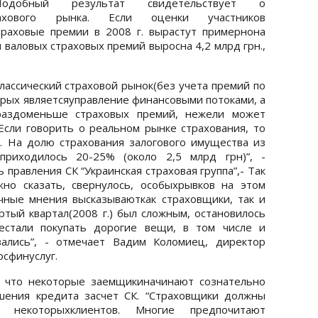
Подобный результат свидетельствует о
ахового рынка. Если оценки участников
траховые премии в 2008 г. вырастут примернона
м валовых страховых премий выросна 4,2 млрд грн.,
лассический страховой рынок(без учета премий по
орых являетсяуправление финансовыми потоками, а
ораздоменьше страховых премий, нежели может
“Если говорить о реальном рынке страхования, то
. На долю страхования залогового имущества из
приходилось 20-25% (около 2,5 млрд грн)”, -
правления СК “Украинская страховая группа”,- Так
жно сказать, свернулось, особыхрывков на этом
чные мнения высказываюткак страховщики, так и
ртый квартал(2008 г.) был сложным, остановилось
рестали покупать дорогие вещи, в том числе и
вались”, - отмечает Вадим Коломиец, директор
осфинуслуг.
, что некоторые заемщикиначинают сознательно
шения кредита засчет СК. “Страховщики должны
и некоторыхклиентов. Многие предпочитают