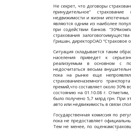
Не секрет, что договоры страхова
принудительное” страхование
недвижимости и жизни ипотечных 
являются одним из наиболее попул
при содействии банков. “30%комп
страхования залоговогоимуществ
Гришан, директорОАО “Страховое о
Ситуация складывается таким обра
населения приведет к серьезн
реализуемым в основном с по
недосчитаться весьма внушительны
пока на рынке еще непроявляли
страхованиеназемного транспорт
премий,что составляет около 30% в
состоянию на 01.10.08 г. Отметим,
было получено 5,7 млрд грн. При эт
авто или недвижимость в связи спо
Государственная комиссия по регу
пока не предоставляет официальны
Тем не менее, по оценкамстраховщ