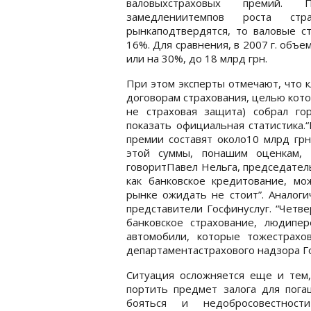
валовыхстраховых премий. 
замедлениитемпов роста стр
рынкаподтвердятся, то валовые с
16%. Для сравнения, в 2007 г. объе
или на 30%, до 18 млрд грн.
При этом эксперты отмечают, что к
договорам страхования, целью кот
не страховая защита) собрал г
показать официальная статистика.
премии составят около10 млрд грн
этой суммы, понашим оценкам, 
говоритПавел Нельга, председатель 
как банковское кредитование, мо
рынке ожидать не стоит”. Аналоги
представители Госфинуслуг. “Четве
банковское страхование, людипе
автомобили, которые тожестрахо
департаментастрахового надзора Г
Ситуация осложняется еще и тем
портить предмет залога для пога
бояться и недобросовестност