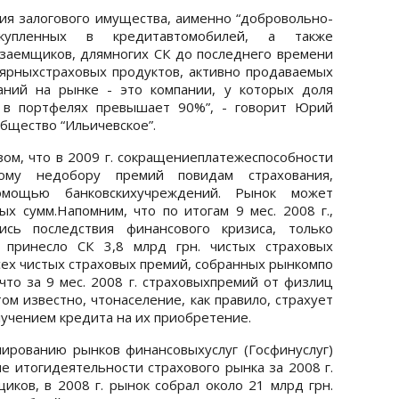
ния залогового имущества, аименно “добровольно-
 купленных в кредитавтомобилей, а также
заемщиков, длямногих СК до последнего времени
ярныхстраховых продуктов, активно продаваемых
аний на рынке - это компании, у которых доля
а в портфелях превышает 90%”, - говорит Юрий
бщество “Ильичевское”.
зом, что в 2009 г. сокращениеплатежеспособности
ому недобору премий повидам страхования,
мощью банковскихучреждений. Рынок может
х сумм.Напомним, что по итогам 9 мес. 2008 г.,
сь последствия финансового кризиса, только
а принесло СК 3,8 млрд грн. чистых страховых
сех чистых страховых премий, собранных рынкомпо
 что за 9 мес. 2008 г. страховыхпремий от физлиц
ом известно, чтонаселение, как правило, страхует
лучением кредита на их приобретение.
лированию рынков финансовыхуслуг (Госфинуслуг)
е итогидеятельности страхового рынка за 2008 г.
иков, в 2008 г. рынок собрал около 21 млрд грн.