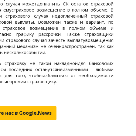
го случая можетдоплатить СК остаток страховой
я емустраховое возмещение в полном объеме. В
и страхового случая недоплаченный страховой
ховой выплаты. Возможен также и вариант, по
ь страховое возмещение в полном объеме и
гласно графику рассрочки. Также страховщики
и страхового случая зачесть выплатувозмещения
анный механизм не оченьраспространен, так как
ь несколькособытий.
 страховку не такой накладнойдля банковских
есы последних останутсянеизменными - любыми
а для того, чтобыизбавиться от необходимости
ховыепремии страховщику.
е нас в Google.News