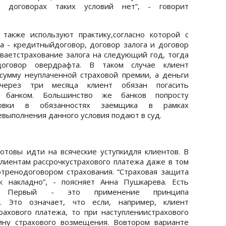
х договорах таких условий нет”, - говорит
также используют практику,согласно которой с
а - кредитныйдоговор, договор залога и договор
иваетстрахование залога на следующий год, тогда
договор овердрафта. В таком случае клиент
сумму неуплаченной страховой премии, а деньги
 через три месяца клиент обязан погасить
д банком. Большинство же банков попросту
аховки в обязанностях заемщика в рамках
евыполнения данного условия подают в суд.
отовы идти на всяческие уступкидля клиентов. В
клиентам рассрочкустрахового платежа даже в том
отренодоговором страхования. “Страховая защита
к накладно”, - поясняет Анна Пушкарева. Есть
чки. Первый - это применение принципа
и. Это означает, что если, например, клиент
рахового платежа, то при наступлениистрахового
ину страхового возмещения. Вовтором варианте