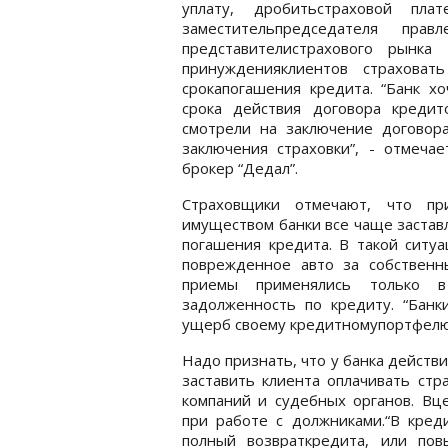
уплату, дробитьстраховой пла
заместительпредседателя пра
представителистрахового рынка
принужденияклиентов страховат
срокапогашения кредита. “Банк х
срока действия договора кредит
смотрели на заключение договора
заключения страховки”, - отмеча
брокер “Дедал”.
Страховщики отмечают, что при
имуществом банки все чаще застав
погашения кредита. В такой ситуа
поврежденное авто за собственн
приемы применялись только в
задолженность по кредиту. “Банк
ущерб своему кредитномупортфелю”
Надо признать, что у банка действ
заставить клиента оплачивать стр
компаний и судебных органов. В
при работе с должниками.“В креди
полный возвраткредита, или по