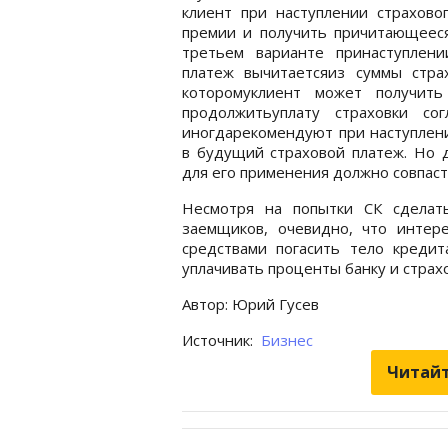
клиент при наступлении страхово
премии и получить причитающеес
третьем варианте принаступлени
платеж вычитаетсяиз суммы стра
которомуклиент может получит
продолжитьуплату страховки со
иногдарекомендуют при наступлени
в будущий страховой платеж. Но д
для его применения должно совпаст
Несмотря на попытки СК сделать
заемщиков, очевидно, что интер
средствами погасить тело кредит
уплачивать проценты банку и стра
Автор: Юрий Гусев
Источник:
Бизнес
Читайт