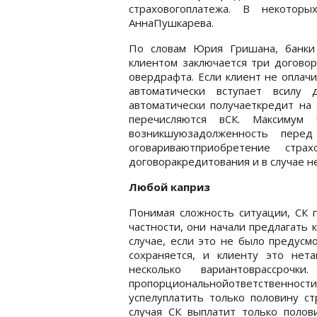
страховогоплатежа. В некоторы
АннаПушкарева.
По словам Юрия Гришана, банки 
клиентом заключается три договор
овердрафта. Если клиент не оплач
автоматически вступает всилу 
автоматически получаеткредит на 
перечисляются вСК. Максимум
возникшуюзадолженность пере
оговариваютприобретение стр
договоракредитования и в случае н
Любой каприз
Понимая сложность ситуации, СК г
частности, они начали предлагать 
случае, если это не было предусм
сохраняется, и клиенту это нета
несколько вариантоврассро
пропорциональнойответственност
успелуплатить только половину ст
случая СК выплатит только полов