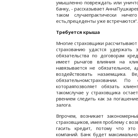
умышленно повреждать или уничто
банку, - рассказывает АннаПушкарев
таком случаепрактически ниче
есть,прецеденты уже встречаются”.
Требуется крыша
Многие страховщики рассчитывают 
страхованию удастся удержать 
обязательства по договорам кред
имеет рычагов влияния на клие
навязывается не обязательное, а
воздействовать назаемщика. 
обязательномстраховании. По
котораяпозволяет обязать клие
такомслучае у страховщика остае
рвением следить как за погашение
залога.
Впрочем, возникает закономерны
страховщиков, имея проблему с воз
гасить кредит, потому что это
компаний. Банк будет максимально