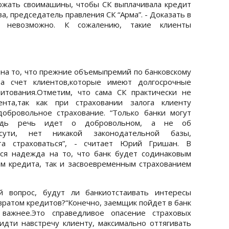
жать своимашины, чтобы СК выплачивала кредит
а, председатель правления СК “Арма”. - Доказать в
го невозможно. К сожалению, такие клиенты
на то, что прежние объемыпремий по банковскому
за счет клиентов,которые имеют долгосрочные
итования.Отметим, что сама СК практически не
нта,так как при страховании залога клиенту
добровольное страхование. “Только банки могут
Ведь речь идет о добровольном, а не об
 сути, нет никакой законодательной базы,
нта страховаться”, - считает Юрий Гришан. В
тся надежда на то, что банк будет содинаковым
м кредита, так и засвоевременным страхованием
й вопрос, будут ли банкиотстаивать интересы
вратом кредитов?“Конечно, заемщик пойдет в банк
 важнее.Это справедливое опасение страховых
идти навстречу клиенту, максимально оттягивать