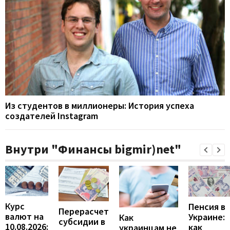
Из студентов в миллионеры: История успеха
создателей Instagram
Внутри "Финансы bigmir)net"
Курс
Пенсия в
Перерасчет
валют на
Украине:
Как
субсидии в
10.08.2026:
как
украинцам не