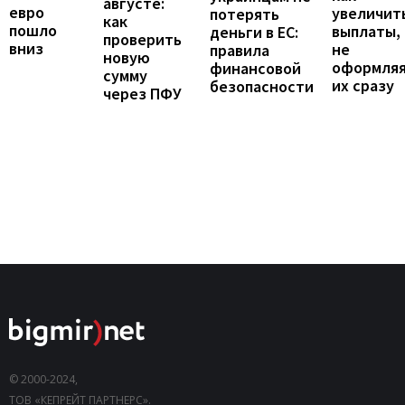
августе:
евро
увеличит
потерять
как
пошло
выплаты,
деньги в ЕС:
проверить
вниз
не
правила
новую
оформля
финансовой
сумму
их сразу
безопасности
через ПФУ
© 2000-2024,
ТОВ «КЕПРЕЙТ ПАРТНЕРС».