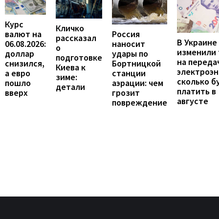
Курс
Кличко
валют на
Россия
рассказал
В Украине
06.08.2026:
наносит
о
изменили
доллар
удары по
подготовке
на переда
снизился,
Бортницкой
Киева к
электроэн
а евро
станции
зиме:
сколько б
пошло
аэрации: чем
детали
платить в
вверх
грозит
августе
повреждение