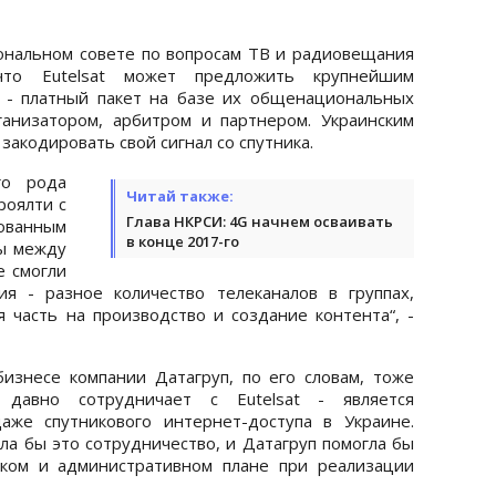
ональном совете по вопросам ТВ и радиовещания
что Eutelsat может предложить крупнейшим
 - платный пакет на базе их общенациональных
рганизатором, арбитром и партнером. Украинским
закодировать свой сигнал со спутника.
го рода
Читай также:
роялти с
Глава НКРСИ: 4G начнем осваивать
рованным
в конце 2017-го
пы между
е смогли
ия - разное количество телеканалов в группах,
я часть на производство и создание контента“, -
изнесе компании Датагруп, по его словам, тоже
 давно сотрудничает с Eutelsat - является
аже спутникового интернет-доступа в Украине.
а бы это сотрудничество, и Датагруп помогла бы
ском и административном плане при реализации