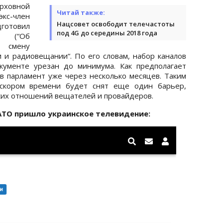
рховной
Читай также:
с-член
Нацсовет освободит телечастоты
готовил
под 4G до середины 2018 года
 (“Об
а смену
и радиовещании“. По его словам, набор каналов
кументе урезан до минимума. Как предполагает
в парламент уже через несколько месяцев. Таким
 скором времени будет снят еще один барьер,
ких отношений вещателей и провайдеров.
 АТО пришло украинское телевидение: