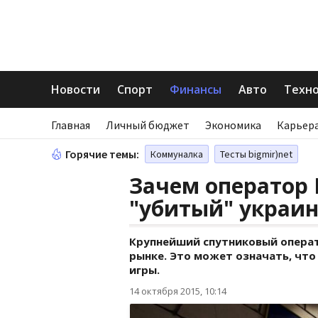
Новости
Спорт
Финансы
Авто
Техн
Главная
Личный бюджет
Экономика
Карьера
Горячие темы:
Коммуналка
Тесты bigmir)net
Зачем оператор 
"убитый" украи
Крупнейший спутниковый операт
рынке. Это может означать, что
игры.
14 октября 2015, 10:14