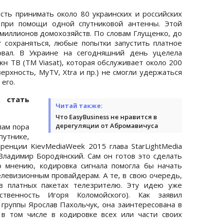
сть принимать около 80 украинских и российских
 при помощи одной спутниковой антенны. Этой
миллионов домохозяйств. По словам Глущенко, до
т сохраняться, любые попытки запустить платное
овал. В Украине на сегодняшний день уцелела
н ТВ (ТМ Viasat), которая обслуживает около 200
ерхность, MyTV, Xtra и пр.) не смогли удержаться
 его.
 стать
Читай также:
Что EasyBusiness не нравится в
дерегуляции от Абромавичуса
лам пора
утнике,
ренции KievMediaWeek 2015 глава StarLightMedia
Владимир Бородянский. Сам он готов это сделать
о мнению, кодировка сигнала помогла бы начать
елевизионным провайдерам. А те, в свою очередь,
в платных пакетах телезрителю. Эту идею уже
твенность Игоря Коломойского). Как заявил
группы Ярослав Пахольчук, она заинтересована в
 в том числе в кодировке всех или части своих