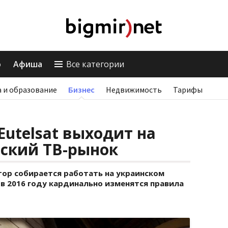
о
Афиша
Все категории
 и образование
Бизнес
Недвижимость
Тарифы
Eutelsat выходит на
нский ТВ-рынок
ор собирается работать на украинском
 в 2016 году кардинально изменятся правила