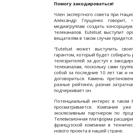
Помогу закодироваться!
Член экспертного совета при Наци
Александр Глущенко говорит, 
медиагруппам создать консорциум
телеканалов. Eutelsat выступит о
вещателям в таком случае придется 
“Eutelsat может выступить свое
гарантом, который будет собирать 
телезрителей за доступ к закоди
телеканалам, поскольку сами груп
собой за последние 10 лет так и н
договориться. Камень преткновен
разные рейтинги, разная затратна
подчеркивает он.
Потенциальный интерес в таком б
просматривается. Компания уже
эксклюзивным партнером по прод
Телевизионная платформа расширил
французской компании в техниче
нового проекта в нашей стране.