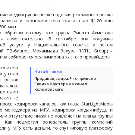
шие медиагруппы после падения рекламного рынка
 валюты и экономического кризиса до $120 млн
700 млн.
м образом потому, что группа Рината Ахметова
лы самостоятельно. В сентябре она получила
ой услуги у Национального совета, а летом
й ТВ-бизнес Мохаммада Захура (ISTIL Group) -
уппа собирается реанимировать этого провайдера.
развитию
Читай также:
нцу года
Продавец эфира. Что привело
а рынок
Савика Шустера на канал
аналов.
Коломойского
еще один
ракин не
росе кодировки каналов, как глава StarLightMedia
ю менеджера из МГУ, кодировка когда-нибудь и
или отсутствие никак не повлияет на планы группы
а. Как подметил основатель группы компаний
сли у МГУ есть деньги, то спутниковую платформу