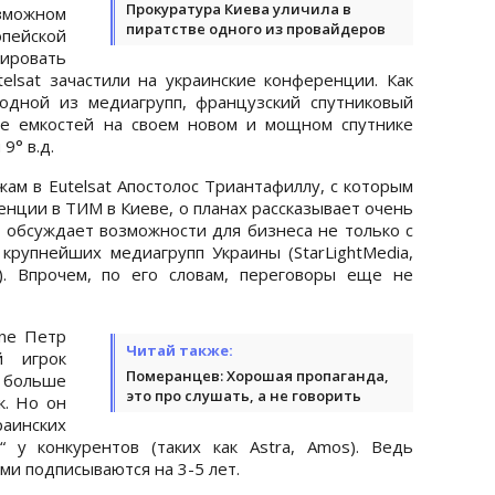
Прокуратура Киева уличила в
зможном
пиратстве одного из провайдеров
опейской
тировать
elsat зачастили на украинские конференции. Как
одной из медиагрупп, французский спутниковый
же емкостей на своем новом и мощном спутнике
9° в.д.
ам в Eutelsat Апостолос Триантафиллу, с которым
нции в ТИМ в Киеве, о планах рассказывает очень
е обсуждает возможности для бизнеса не только с
 крупнейших медиагрупп Украины (StarLightMedia,
“). Впрочем, по его словам, переговоры еще не
ine Петр
Читай также:
й игрок
Померанцев: Хорошая пропаганда,
 больше
это про слушать, а не говорить
к. Но он
аинских
 у конкурентов (таких как Astra, Amos). Ведь
и подписываются на 3-5 лет.