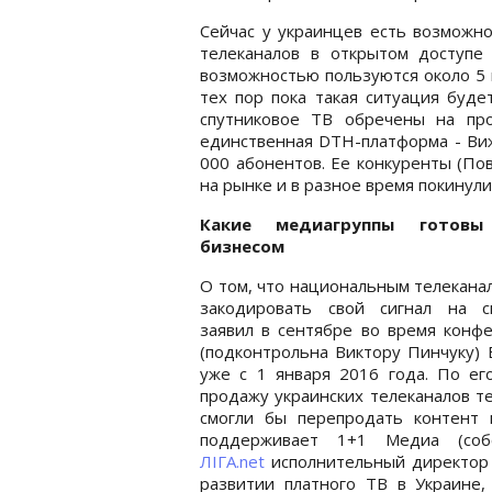
Сейчас у украинцев есть возможно
телеканалов в открытом доступе
возможностью пользуются около 5 
тех пор пока такая ситуация буде
спутниковое ТВ обречены на пр
единственная DTH-платформа - Виж
000 абонентов. Ее конкуренты (Пов
на рынке и в разное время покинули
Какие медиагруппы готовы
бизнесом
О том, что национальным телекана
закодировать свой сигнал на сп
заявил в сентябре во время конфе
(подконтрольна Виктору Пинчуку) 
уже с 1 января 2016 года. По ег
продажу украинских телеканалов т
смогли бы перепродать контент 
поддерживает 1+1 Медиа (собс
ЛІГА.net
исполнительный директор 
развитии платного ТВ в Украине,