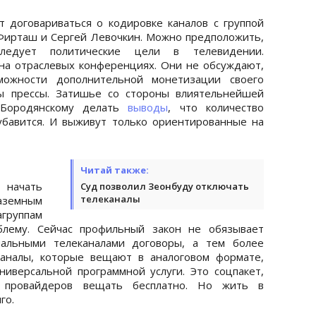
т договариваться о кодировке каналов с группой
Фирташ и Сергей Левочкин. Можно предположить,
следует политические цели в телевидении.
на отраслевых конференциях. Они не обсуждают,
можности дополнительной монетизации своего
сы прессы. Затишье со стороны влиятельнейшей
 Бородянскому делать
выводы
, что количество
убавится. И выживут только ориентированные на
Читай также:
 начать
Суд позволил Зеонбуду отключать
телеканалы
аземным
группам
лему. Сейчас профильный закон не обязывает
нальными телеканалами договоры, а тем более
каналы, которые вещают в аналоговом формате,
ниверсальной программной услуги. Это соцпакет,
т провайдеров вещать бесплатно. Но жить в
го.