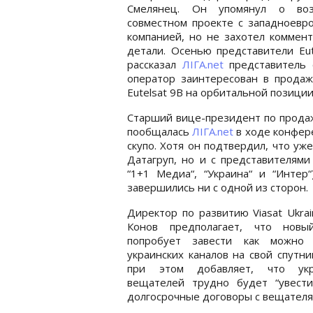
Смелянец. Он упомянул о во
совместном проекте с западноевр
компанией, но не захотел коммен
детали. Осенью представители Eut
рассказал
ЛІГА.net
представитель 
оператор заинтересован в прода
Eutelsat 9B на орбитальной позиции 
Старший вице-президент по продаж
пообщалась
ЛІГА.net
в ходе конфере
скупо. Хотя он подтвердил, что уж
Датагруп, но и с представителями
“1+1 Медиа“, “Украина“ и “Интер
завершились ни с одной из сторон.
Директор по развитию Viasat Ukra
Конов предполагает, что новы
попробует завести как можно
украинских каналов на свой спутни
при этом добавляет, что укр
вещателей трудно будет “увести“
долгосрочные договоры с вещателям