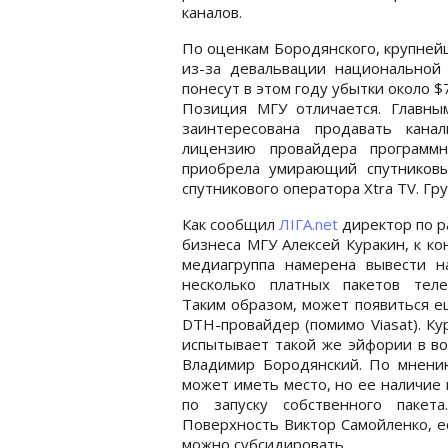
каналов.
По оценкам Бородянского, крупней
из-за девальвации национальной
понесут в этом году убытки около $
Позиция МГУ отличается. Главны
заинтересована продавать кана
лицензию провайдера программн
приобрела умирающий спутниковы
спутникового оператора Xtra TV. Гр
Как сообщил
ЛІГА.net
директор по 
бизнеса МГУ Алексей Куракин, к ко
медиагруппа намерена вывести н
несколько платных пакетов телек
Таким образом, может появиться 
DTH-провайдер (помимо Viasat). Ку
испытывает такой же эйфории в воп
Владимир Бородянский. По мнени
может иметь место, но ее наличие 
по запуску собственного пакет
Поверхность Виктор Самойленко, е
можно субсидировать.