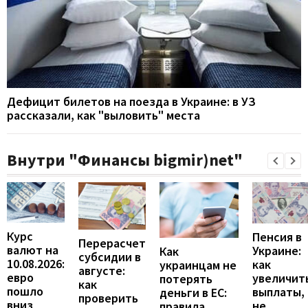
Дефицит билетов на поезда в Украине: в УЗ
рассказали, как "выловить" места
Внутри "Финансы bigmir)net"
Курс
Пенсия в
Перерасчет
валют на
Украине:
Как
субсидии в
10.08.2026:
как
украинцам не
августе:
евро
увеличит
потерять
как
пошло
выплаты,
деньги в ЕС:
проверить
вниз
не
правила