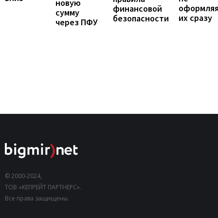
новую
оформля
финансовой
сумму
их сразу
безопасности
через ПФУ
© 2000-2024,
ТОВ «КЕПРЕЙТ ПАРТНЕРС».
Все права защищены.