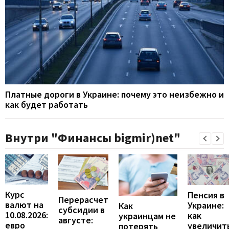
Платные дороги в Украине: почему это неизбежно и
как будет работать
Внутри "Финансы bigmir)net"
Курс
Пенсия в
Перерасчет
валют на
Украине:
Как
субсидии в
10.08.2026:
как
украинцам не
августе:
евро
увеличит
потерять