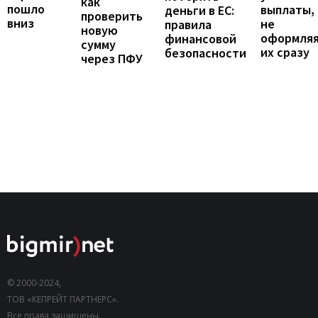
как
пошло
выплаты,
деньги в ЕС:
проверить
вниз
не
правила
новую
оформля
финансовой
сумму
их сразу
безопасности
через ПФУ
© 2000-2024,
ТОВ «КЕПРЕЙТ ПАРТНЕРС».
Все права защищены.