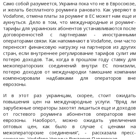
Само собой разумеется, Украина пока что не в Евросоюзе,
и желать бесплатного роуминга рановато. Как уверяют в
Vodafone, отмена платы за роуминг в ЕС может нам еще и
аукнуться. Дело в том, что международные и роуминг-
тарифы для украинских абонентов устанавливаются после
договоренностей с партнерами - иностранными
операторами связи. Как напоминают в Vodafone, они часто
переносят финансовую нагрузку на партнеров из других
стран, если внутреннее регулирование тарифов сулит им
потерю доходов. Так, когда в прошлом году ставку для
межоператорских соединений внутри ЕС понизили,
потерю доходов от международки тамошние компании
компенсировали надбавками для операторов вне
еврозоны.
И в этот раз украинцам, скорее, стоит ожидать
повышения цен на международные услуги. “Вряд ли
зарубежные операторы захотят лишиться еще и доходов
от гостевого роуминга абонентов операторов вне
еврозоны. Наоборот, можно ожидать увеличения
оптовых цен, как было в случае с ценами на
межоператорские соединения“, - рассказала пресс-
секретарь Vodafone Украина Виктория Павловская.