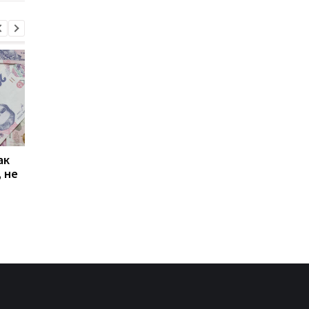
ак
Проезд по 30 грн в
Выплата 3100 грн ко
 не
Киеве: почему
Дню Независимости
работники с низкими
кому нужно подать
зарплатами уходят с
заявление в ПФУ
работы