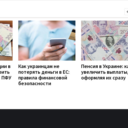
дии в
Как украинцам не
Пенсия в Украине: к
рить
потерять деньги в ЕС:
увеличить выплаты,
з ПФУ
правила финансовой
оформляя их сразу
безопасности