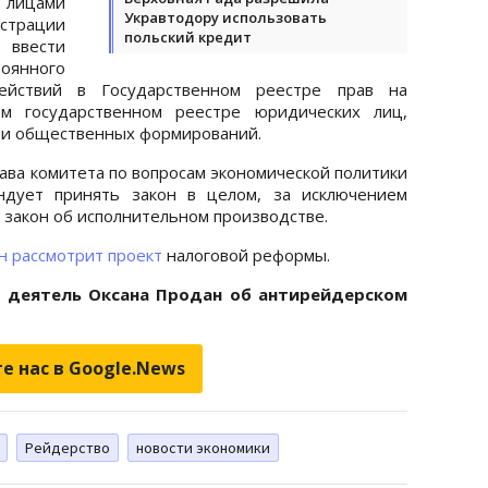
 лицами
Укравтодору использовать
страции
польский кредит
ввести
оянного
ействий в Государственном реестре прав на
 государственном реестре юридических лиц,
 и общественных формирований.
ава комитета по вопросам экономической политики
ндует принять закон в целом, за исключением
 закон об исполнительном производстве.
н рассмотрит проект
налоговой реформы.
 деятель Оксана Продан об антирейдерском
е нас в Google.News
Рейдерство
новости экономики