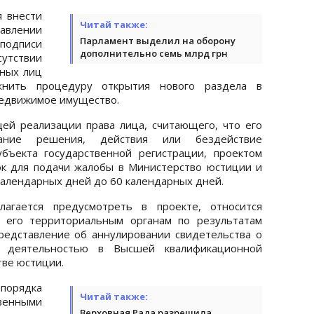
я внести
Читай также:
авлении
Парламент выделил на оборону
одписи
дополнительно семь млрд грн
утствии
тных лиц
ожнить процедуру открытия нового раздела в
недвижимое имущество.
ей реализации права лица, считающего, что его
ание решения, действия или бездействие
убъекта государственной регистрации, проектом
ок для подачи жалобы в Министерство юстиции и
календарных дней до 60 календарных дней.
лагается предусмотреть в проекте, относится
 его территориальным органам по результатам
редставление об аннулировании свидетельства о
й деятельностью в Высшей квалификационной
тве юстиции.
порядка
Читай также:
венными
Верховная Рада разрешила