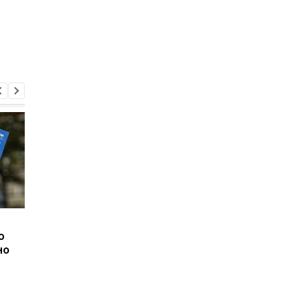
В Украине
Рада приняла бюдж
ю
активизировались
на 2024 год: основны
но
рейдеры
показатели