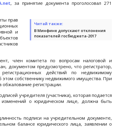
А.net
, за принятие документа проголосовал 271
иты прав
Читай также:
ционных
В Минфине допускают отклонения
ивной и
показателей госбюджета-2017
бъектов
стников
мент, член комитета по вопросам налоговой и
н, документом предусмотрено, что регистратор,
 регистрационных действий по недвижимому
 этом собственнику недвижимого имущества. При
на обжалование регистрации.
одписей учредителя (участника), которая подается
и изменений о юридическом лице, должна быть
линность подписи на учредительном документе,
ельном балансе юридического лица, заявлении о