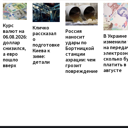
Курс
Кличко
валют на
Россия
рассказал
В Украине
06.08.2026:
наносит
о
изменили
доллар
удары по
подготовке
на переда
снизился,
Бортницкой
Киева к
электроэн
а евро
станции
зиме:
сколько б
пошло
аэрации: чем
детали
платить в
вверх
грозит
августе
повреждение