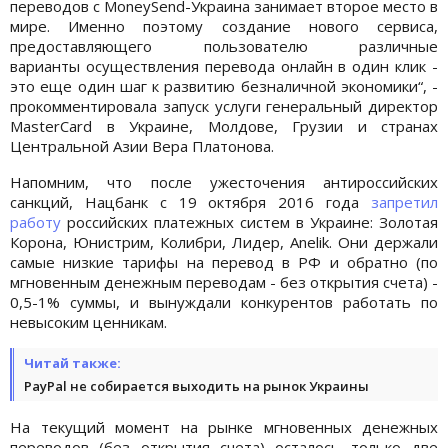
переводов с MoneySend-Украина занимает второе место в
мире. Именно поэтому создание нового сервиса,
предоставляющего пользователю различные
варианты осуществления перевода онлайн в один клик -
это еще один шаг к развитию безналичной экономики“, -
прокомментировала запуск услуги генеральный директор
MasterСard в Украине, Молдове, Грузии и странах
Центральной Азии Вера Платонова.
Напомним, что после ужесточения антироссийских
санкций, Нацбанк с 19 октября 2016 года
запретил
работу
российских платежных систем в Украине: Золотая
Корона, Юнистрим, Колибри, Лидер, Anelik. Они держали
самые низкие тарифы на перевод в РФ и обратно (по
мгновенным денежным переводам - без открытия счета) -
0,5-1% суммы, и вынуждали конкурентов работать по
невысоким ценникам.
Читай также:
PayPal не собирается выходить на рынок Украины
На текущий момент на рынке мгновенных денежных
переводов (без открытия счета) осталось только две