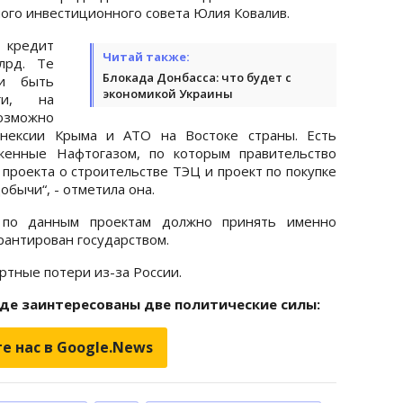
ого инвестиционного совета Юлия Ковалив.
кредит
Читай также:
лрд. Те
Блокада Донбасса: что будет с
ли быть
экономикой Украины
ги, на
можно
ннексии Крыма и АТО на Востоке страны. Есть
женные Нафтогазом, по которым правительство
проекта о строительстве ТЭЦ и проект по покупке
бычи“, - отметила она.
 по данным проектам должно принять именно
арантирован государством.
ртные потери из-за России.
аде заинтересованы две политические силы:
е нас в Google.News