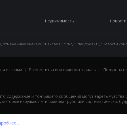
Недвижимость
Новости
 отмеченные знаками "Реклама", "PR", "Спецпроект", "Новости комп
ться с нами
|
Разместить свои видеоматериалы
|
Пользовате
что содержание и тон Вашего сообщения могут задеть чувства 
 которые нарушают эти правила грубо или систематически, буд
робнее...