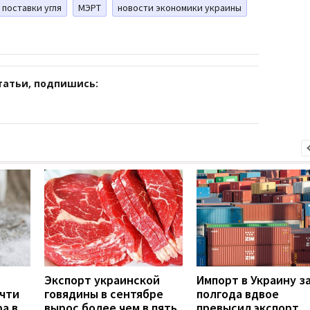
поставки угля
МЭРТ
новости экономики украины
татьи, подпишись:
Экспорт украинской
Импорт в Украину з
очти
говядины в сентябре
полгода вдвое
ра в
вырос более чем в пять
превысил экспорт