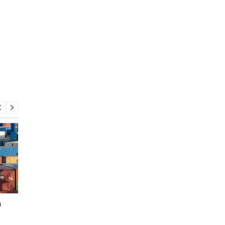
а
Украина и Молдова
Производство сахара
увеличили лимит
Украине сократится 
экспорта
2025 году: насколько