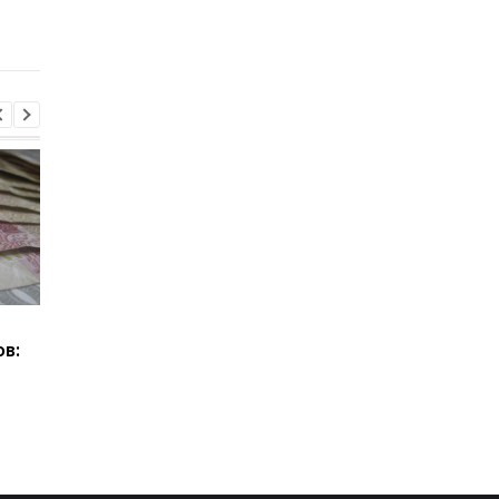
электроэнергии в ЕС до
изменятся запасы и
900 МВт
экспорт
Кто из пенсионеров
Пенсии для украинце
в:
может получить
Польше: кто может
доплату 1300 гривен: в
получать выплаты
ПФУ объяснили условия