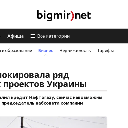
о
Афиша
Все категории
 и образование
Бизнес
Недвижимость
Тарифы
локировала ряд
 проектов Украины
елил кредит Нафтогазу, сейчас невозможны
а председатель набсовета компании