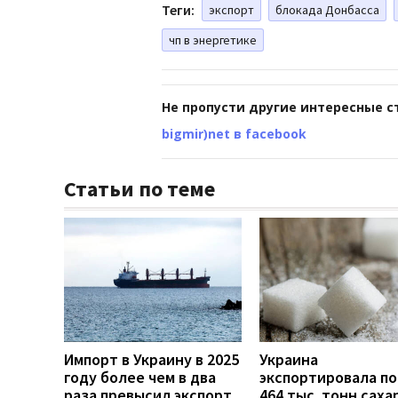
Теги:
экспорт
блокада Донбасса
чп в энергетике
Не пропусти другие интересные с
bigmir)net в facebook
Статьи по теме
Импорт в Украину в 2025
Украина
году более чем в два
экспортировала п
раза превысил экспорт
464 тыс. тонн саха