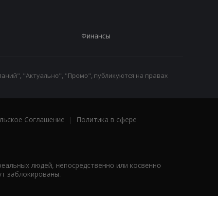
Финансы
аний", "Актуально", "Промо", публикуются на правах
льское Соглашение
|
Политика в сфере
реальных людей, непосредственно или косвенно
ут заблокированы.