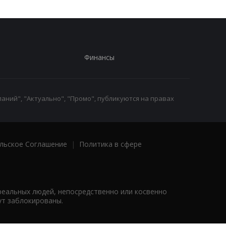
Финансы
аний", "Актуально", "Промо", публикуются на правах
льское Соглашение
|
Политика в сфере
реальных людей, непосредственно или косвенно
ут заблокированы.