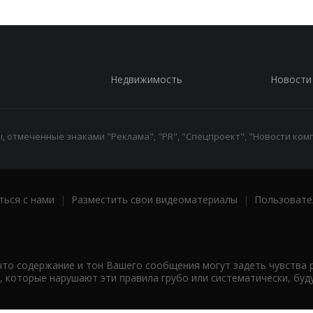
Недвижимость
Новости
 отмеченные знаками "Реклама", "PR", "Спецпроект", "Новости комп
ться с нами
|
Разместить свои видеоматериалы
|
Пользовате
что содержание и тон Вашего сообщения могут задеть чувства 
 которые нарушают эти правила грубо или систематически, буд