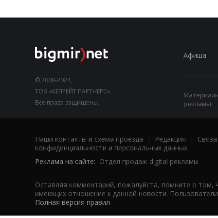
Афиша
© 2000-2024,
ТОВ «КЕПРЕЙТ ПАРТНЕРС».
Материалы,
Все права защищены.
рекламы.
Наши контакты и схема проезда
|
Редакция
|
Связа
конфиденциальности и персональных данных
Реклама на сайте:
Отдел продаж digital рекламы
Оставляя комментарий, пожалуйста, помните о том, 
имеющих отношение к данной новости. Пользователи,
Полная версия правил