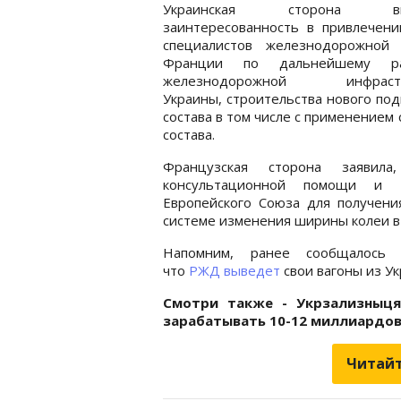
Украинская сторона выр
заинтересованность в привлечени
специалистов железнодорожной 
Франции по дальнейшему ра
железнодорожной инфрастр
Украины, строительства нового по
состава в том числе с применение
состава.
Французская сторона заявила
консультационной помощи и б
Европейского Союза для получени
системе изменения ширины колеи в
Напомним, ранее сообщалось
что
РЖД выведет
свои вагоны из Ук
Смотри также - Укрзализныц
зарабатывать 10-12 миллиардов 
Читайт