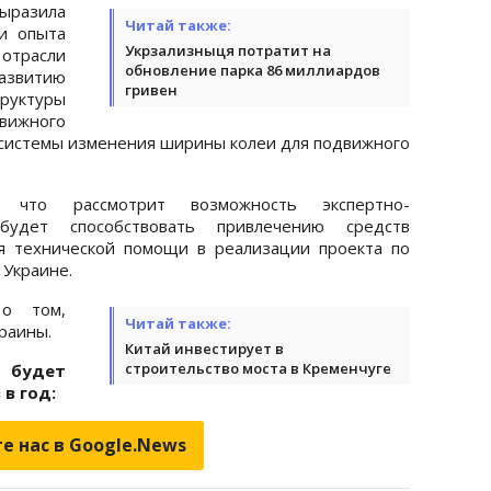
азила
Читай также:
и опыта
Укрзализныця потратит на
отрасли
обновление парка 86 миллиардов
звитию
гривен
уктуры
движного
м системы изменения ширины колеи для подвижного
, что рассмотрит возможность экспертно-
удет способствовать привлечению средств
я технической помощи в реализации проекта по
 Украине.
 о том,
Читай также:
раины.
Китай инвестирует в
строительство моста в Кременчуге
я будет
в год:
е нас в Google.News