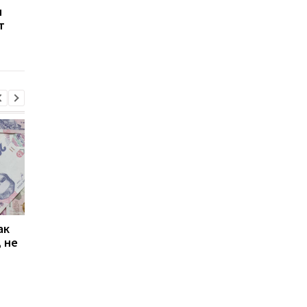
н
новой атаки РФ на
"Укрзализныця"
т
добывающую
получит €76 млн на
инфраструктуру
модернизацию путе
ак
Проезд по 30 грн в
Выплата 3100 грн ко
 не
Киеве: почему
Дню Независимости
работники с низкими
кому нужно подать
зарплатами уходят с
заявление в ПФУ
работы