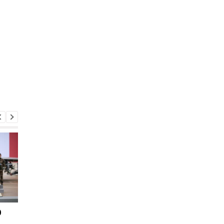
0
Украинцев призвали
ЕС выделяет €2,8 мл
экономить газ после
на транспорт: