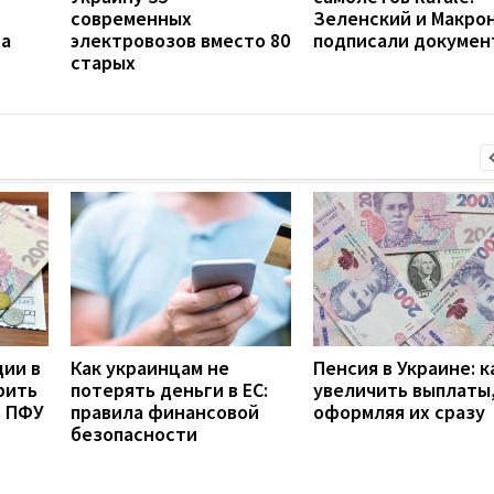
современных
Зеленский и Макро
на
электровозов вместо 80
подписали докумен
старых
дии в
Как украинцам не
Пенсия в Украине: к
рить
потерять деньги в ЕС:
увеличить выплаты,
з ПФУ
правила финансовой
оформляя их сразу
безопасности