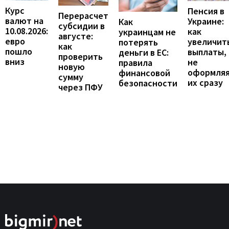
Курс
Пенсия в
Перерасчет
валют на
Украине:
Как
субсидии в
10.08.2026:
как
украинцам не
августе:
евро
увеличит
потерять
как
пошло
выплаты,
деньги в ЕС:
проверить
вниз
не
правила
новую
оформля
финансовой
сумму
их сразу
безопасности
через ПФУ