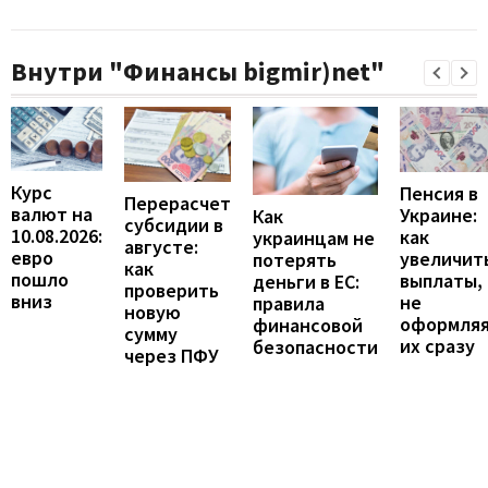
Внутри "Финансы bigmir)net"
Курс
Пенсия в
Перерасчет
валют на
Украине:
Как
субсидии в
10.08.2026:
как
украинцам не
августе:
евро
увеличит
потерять
как
пошло
выплаты,
деньги в ЕС:
проверить
вниз
не
правила
новую
оформля
финансовой
сумму
их сразу
безопасности
через ПФУ