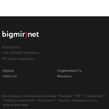
© 2000-2024,
ТОВ «КЕПРЕЙТ ПАРТНЕРС».
Все права защищены.
Афиша
Недвижимость
Новости
Финансы
Материалы, отмеченные знаками "Реклама", "PR", "Спецпроект",
"Новости компаний", "Актуально", "Промо", публикуются на
правах рекламы.