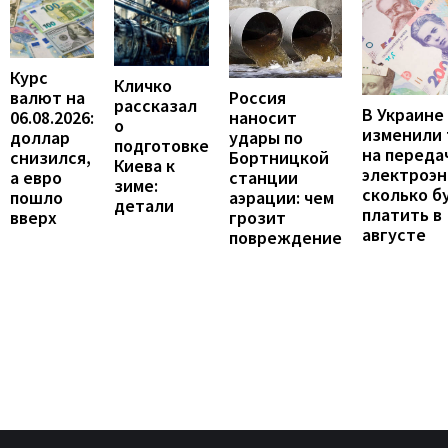
Курс
Кличко
валют на
Россия
рассказал
В Украине
06.08.2026:
наносит
о
изменили
доллар
удары по
подготовке
на переда
снизился,
Бортницкой
Киева к
электроэн
а евро
станции
зиме:
сколько б
пошло
аэрации: чем
детали
платить в
вверх
грозит
августе
повреждение