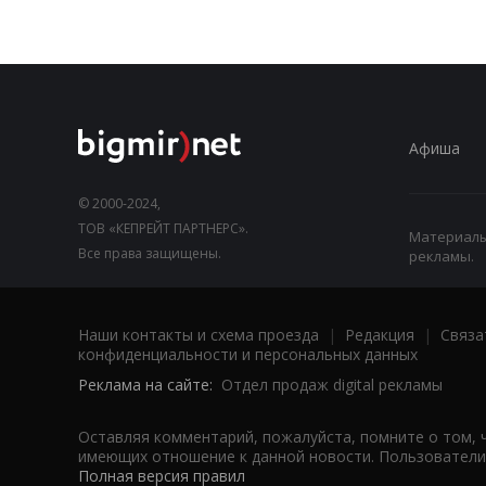
Афиша
© 2000-2024,
ТОВ «КЕПРЕЙТ ПАРТНЕРС».
Материалы,
Все права защищены.
рекламы.
Наши контакты и схема проезда
|
Редакция
|
Связа
конфиденциальности и персональных данных
Реклама на сайте:
Отдел продаж digital рекламы
Оставляя комментарий, пожалуйста, помните о том, 
имеющих отношение к данной новости. Пользователи,
Полная версия правил