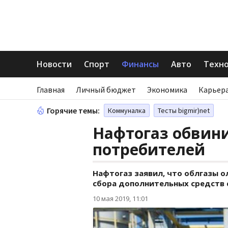
Новости
Спорт
Финансы
Авто
Техн
Главная
Личный бюджет
Экономика
Карьера
Горячие темы:
Коммуналка
Тесты bigmir)net
Нафтогаз обвин
потребителей
Нафтогаз заявил, что облгазы 
сбора дополнительных средств 
10 мая 2019, 11:01