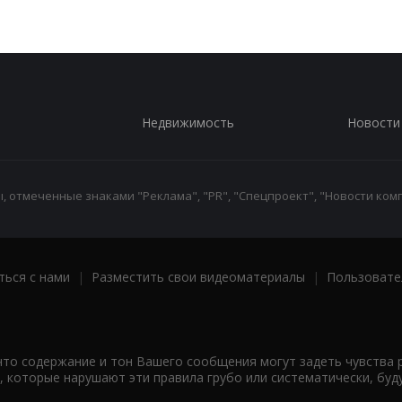
Недвижимость
Новости
 отмеченные знаками "Реклама", "PR", "Спецпроект", "Новости комп
ться с нами
|
Разместить свои видеоматериалы
|
Пользовате
что содержание и тон Вашего сообщения могут задеть чувства 
 которые нарушают эти правила грубо или систематически, буд