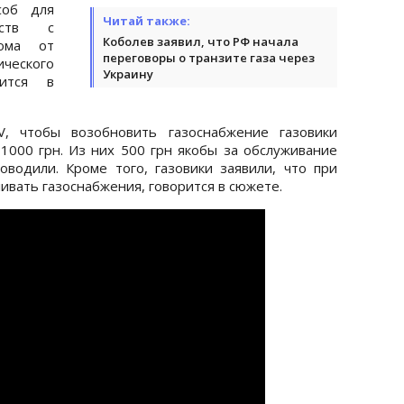
соб для
Читай также:
дств с
Коболев заявил, что РФ начала
ома от
переговоры о транзите газа через
ического
Украину
рится в
V, чтобы возобновить газоснабжение газовики
1000 грн. Из них 500 грн якобы за обслуживание
водили. Кроме того, газовики заявили, что при
ливать газоснабжения, говорится в сюжете.