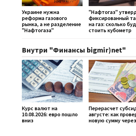
Украине нужна
"Нафтогаз" утвер
реформа газового
фиксированный т
рынка, а не разделение
на газ: сколько бу
"Нафтогаза"
стоить кубометр
Внутри "Финансы bigmir)net"
Курс валют на
Перерасчет субси
10.08.2026: евро пошло
августе: как прове
вниз
новую сумму чере