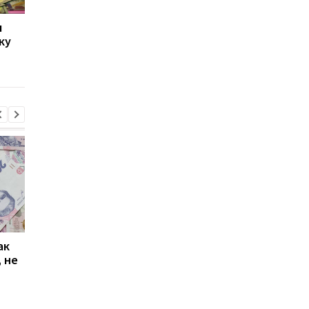
л
"Нафтогаз" увеличил
Нафтогаз получил е
ку
импорт электроэнергии
5 млрд грн кредита 
из Европы
закупки импортного
газа
ак
Проезд по 30 грн в
Выплата 3100 грн ко
 не
Киеве: почему
Дню Независимости
работники с низкими
кому нужно подать
зарплатами уходят с
заявление в ПФУ
работы