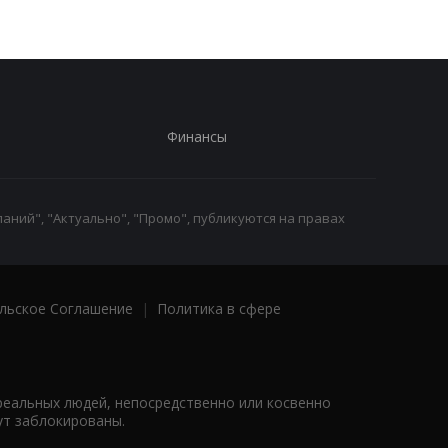
Финансы
аний", "Актуально", "Промо", публикуются на правах
льское Соглашение
|
Политика в сфере
реальных людей, непосредственно или косвенно
ут заблокированы.