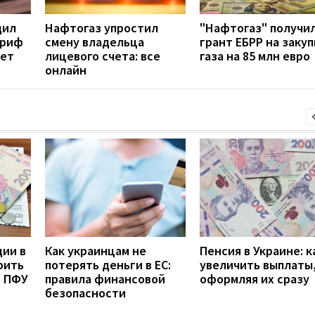
дил
Нафтогаз упростил
"Нафтогаз" получи
ариф
смену владельца
грант ЕБРР на закуп
дет
лицевого счета: все
газа на 85 млн евро
онлайн
дии в
Как украинцам не
Пенсия в Украине: к
рить
потерять деньги в ЕС:
увеличить выплаты,
з ПФУ
правила финансовой
оформляя их сразу
безопасности