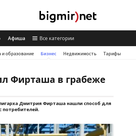
о
Афиша
Все категории
 и образование
Бизнес
Недвижимость
Тарифы
ил Фирташа в грабеже
олигарха Дмитрия Фирташа нашли способ для
с потребителей.