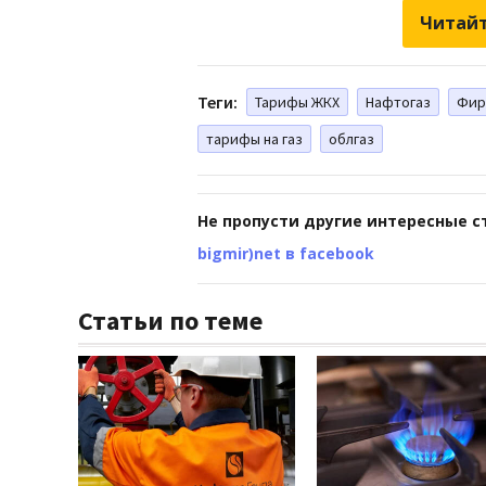
Читайт
Теги:
Тарифы ЖКХ
Нафтогаз
Фир
тарифы на газ
облгаз
Не пропусти другие интересные с
bigmir)net в facebook
Статьи по теме