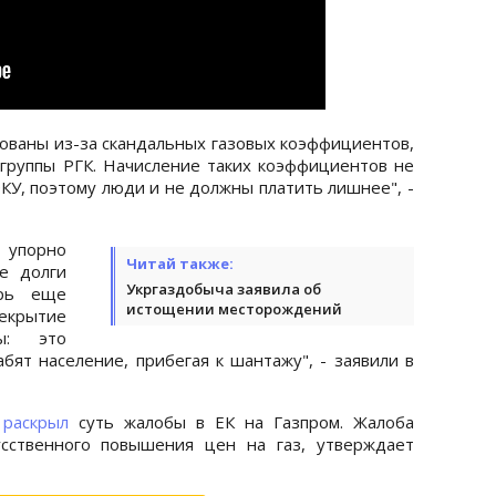
ованы из-за скандальных газовых коэффициентов,
группы РГК. Начисление таких коэффициентов не
КУ, поэтому люди и не должны платить лишнее", -
упорно
Читай также:
е долги
Укргаздобыча заявила об
ерь еще
истощении месторождений
рекрытие
ы: это
бят население, прибегая к шантажу", - заявили в
з
раскрыл
суть жалобы в ЕК на Газпром. Жалоба
усственного повышения цен на газ, утверждает