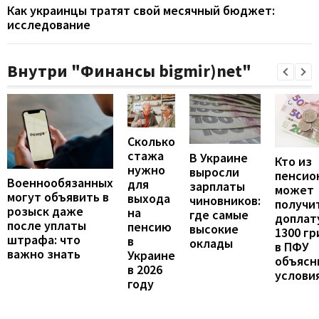
Как украинцы тратят свой месячный бюджет:
исследование
Внутри "Финансы bigmir)net"
Сколько
стажа
В Украине
Кто из
нужно
выросли
пенсио
Военнообязанных
для
зарплаты
может
могут объявить в
выхода
чиновников:
получи
розыск даже
на
где самые
доплат
после уплаты
пенсию
высокие
1300 гр
штрафа: что
в
оклады
в ПФУ
важно знать
Украине
объясн
в 2026
услови
году