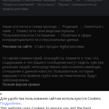
Материалы, отмеченные знаками "Реклама", "PR", "Спецпроект",
"Новости компаний", "Актуально", "Промо", публикуются на
правах рекламы.
Наши контакты и схема проезда
|
Редакция
|
Связаться с
нами
|
Разместить свои видеоматериалы
|
Пользовательское Соглашение
|
Политика в сфере
конфиденциальности и персональных данных
Реклама на сайте:
Отдел продаж digital рекламы
Оставляя комментарий, пожалуйста, помните о том, что
содержание и тон Вашего сообщения могут задеть чувства
реальных людей, непосредственно или косвенно имеющих
отношение к данной новости. Пользователи, которые
нарушают эти правила грубо или систематически, будут
заблокированы.
Полная версия правил
x
Для удобства пользования сайтом используются Cookies.
Подробнее...
This website uses Cookies to ensure you get the best