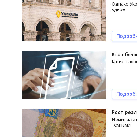
Однако Укр
вдвое
Подроб
Кто обяза
Какие нало
Подроб
Рост реа
Номинальны
темпами