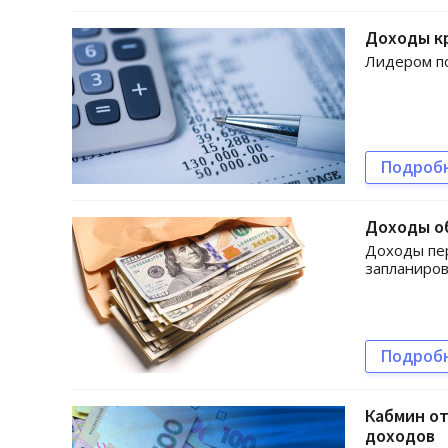
Доходы к
Лидером по
Подроб
Доходы о
Доходы пе
запланиро
Подроб
Кабмин о
доходов