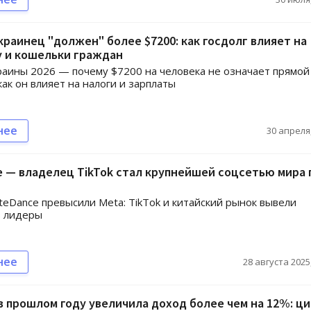
раинец "должен" более $7200: как госдолг влияет на
у и кошельки граждан
раины 2026 — почему $7200 на человека не означает прямой
как он влияет на налоги и зарплаты
нее
30 апреля,
 — владелец TikTok стал крупнейшей соцсетью мира 
eDance превысили Meta: TikTok и китайский рынок вывели
в лидеры
нее
28 августа 2025,
в прошлом году увеличила доход более чем на 12%: ц