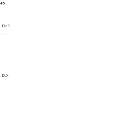
гию
 13:40
о
 15:04