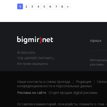
1
2
3
4
5
6
7
8
»
Афиша
© 2000-2024,
ТОВ «КЕПРЕЙТ ПАРТНЕРС».
Материалы,
Все права защищены.
рекламы.
Наши контакты и схема проезда
|
Редакция
|
Связа
конфиденциальности и персональных данных
Реклама на сайте:
Отдел продаж digital рекламы
Оставляя комментарий, пожалуйста, помните о том, 