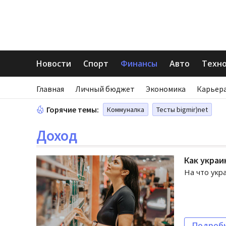
Новости
Спорт
Финансы
Авто
Техн
Главная
Личный бюджет
Экономика
Карьера
Горячие темы:
Коммуналка
Тесты bigmir)net
Доход
Как украи
На что укр
Подроб