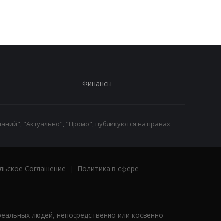
Финансы
аний", "Актуально", "Промо", публикуются на правах
льское Соглашение
|
Политика в сфере
реальных людей, непосредственно или косвенно