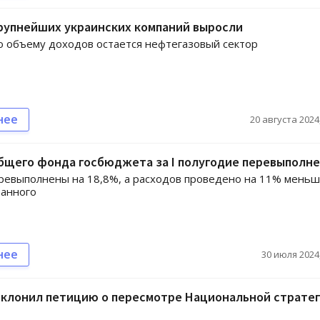
рупнейших украинских компаний выросли
 объему доходов остается нефтегазовый сектор
нее
20 августа 2024,
бщего фонда госбюджета за I полугодие перевыполн
ревыполнены на 18,8%, а расходов проведено на 11% мень
ванного
нее
30 июля 2024,
тклонил петицию о пересмотре Национальной страте