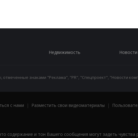
Недвижимость
Новости
 отмеченные знаками "Реклама", "PR", "Спецпроект", "Новости комп
ться с нами
|
Разместить свои видеоматериалы
|
Пользовате
что содержание и тон Вашего сообщения могут задеть чувства 