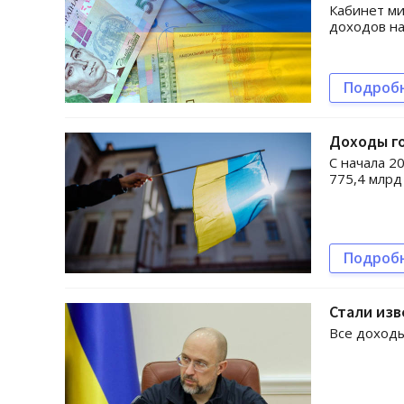
Кабинет м
доходов на
Подроб
Доходы г
С начала 2
775,4 млрд
Подроб
Стали изв
Все доходы