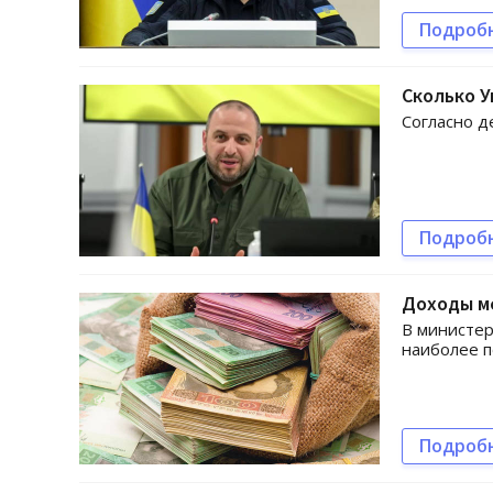
Подроб
Сколько У
Согласно д
Подроб
Доходы м
В министер
наиболее 
Подроб