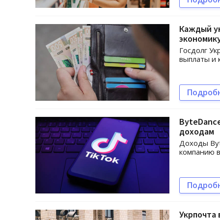
Каждый ук
экономик
Госдолг Ук
выплаты и 
Подроб
ByteDance
доходам
Доходы Byt
компанию 
Подроб
Укрпочта 