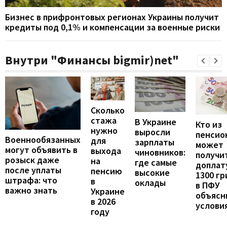
Бизнес в прифронтовых регионах Украины получит
кредиты под 0,1% и компенсации за военные риски
Внутри "Финансы bigmir)net"
Сколько
стажа
В Украине
Кто из
нужно
выросли
пенсио
Военнообязанных
для
зарплаты
может
могут объявить в
выхода
чиновников:
получи
розыск даже
на
где самые
доплат
после уплаты
пенсию
высокие
1300 гр
штрафа: что
в
оклады
в ПФУ
важно знать
Украине
объясн
в 2026
услови
году