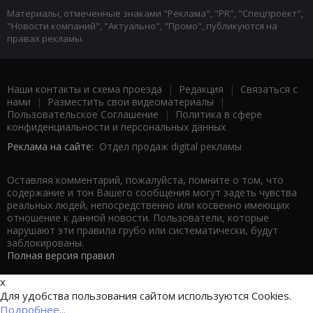
Материалы, отмеченные знаками "Реклама", "PR", "Спецпроект",
"Новости компаний", "Актуально", "Промо", публикуются на
правах рекламы.
Наши контакты и схема проезда
|
Редакция
|
Связаться с
нами
|
Разместить свои видеоматериалы
|
Пользовательское Соглашение
|
Политика в сфере
конфиденциальности и персональных данных
Реклама на сайте:
Отдел продаж digital рекламы
Оставляя комментарий, пожалуйста, помните о том, что
содержание и тон Вашего сообщения могут задеть чувства
реальных людей, непосредственно или косвенно имеющих
отношение к данной новости. Пользователи, которые
нарушают эти правила грубо или систематически, будут
заблокированы.
Полная версия правил
x
Для удобства пользования сайтом используются Cookies.
Подробнее...