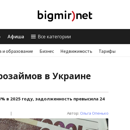
о
Афиша
Все категории
а и образование
Бизнес
Недвижимость
Тарифы
розаймов в Украине
8% в 2025 году, задолженность превысила 24
|
Автор:
Ольга Опенько