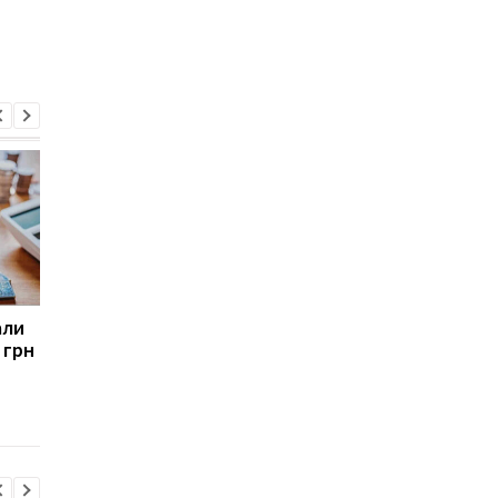
али
ЕС переносит первый
Кредит на €90 млрд: 
 грн
транш кредита Украине
ужесточает
на июнь 2026 года
требования к Украин
для получения выпл