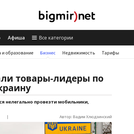
о
Афиша
Все категории
 и образование
Бизнес
Недвижимость
Тарифы
али товары-лидеры по
краину
ся нелегально провезти мобильники,
|
Автор: Вадим Хлюдзинский