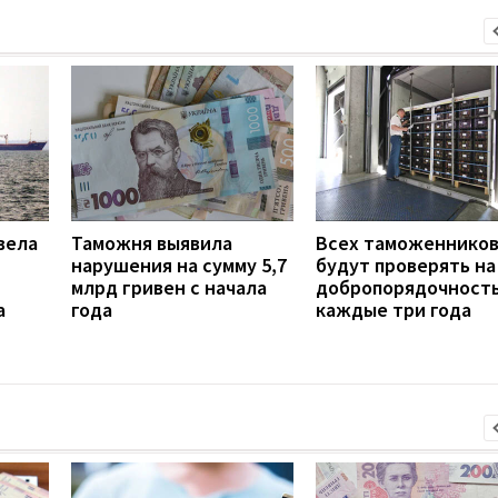
вела
Таможня выявила
Всех таможеннико
нарушения на сумму 5,7
будут проверять на
млрд гривен с начала
добропорядочност
а
года
каждые три года