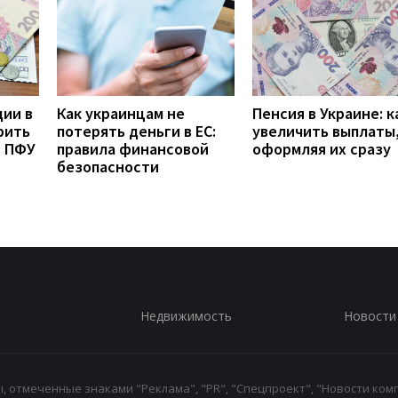
дии в
Как украинцам не
Пенсия в Украине: к
рить
потерять деньги в ЕС:
увеличить выплаты,
з ПФУ
правила финансовой
оформляя их сразу
безопасности
Недвижимость
Новости
 отмеченные знаками "Реклама", "PR", "Спецпроект", "Новости комп