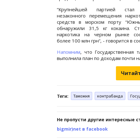
“Крупнейшей партией стал 
незаконного перемещения наркот
средств в морском порту “Южны
обнаружили 31,5 кг кокаина. Ст
наркотика на черном рынке сос
более 100 млн грн“, - говорится в с
Напомним
, что Государственная 
выполнила план по доходам почти н
Читайт
Теги:
Таможня
контрабанда
Госу
Не пропусти другие интересные с
bigmir)net в facebook