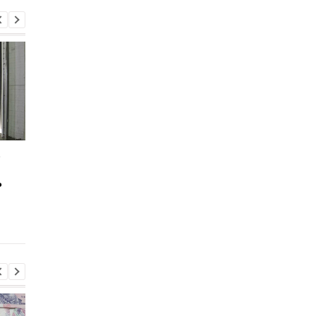
в
Большинство
Контрабанда товаро
контрабандистов из
Украине: нарушител
ь
списка Зеленского
грозит до 11 лет
вывели из-под санкций
тюрьмы