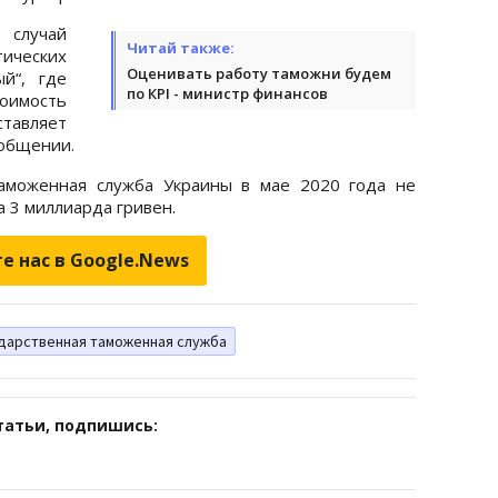
случай
Читай также:
ических
Оценивать работу таможни будем
й“, где
по КРІ - министр финансов
оимость
тавляет
ообщении.
таможенная служба Украины в мае 2020 года не
а 3 миллиарда гривен.
е нас в Google.News
дарственная таможенная служба
татьи, подпишись: