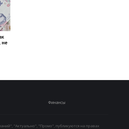
ак
Проезд по 30 грн в
Выплата 3100 грн ко
 не
Киеве: почему
Дню Независимости
работники с низкими
кому нужно подать
зарплатами уходят с
заявление в ПФУ
работы
Финансы
аний", "Актуально", "Промо", публикуются на правах