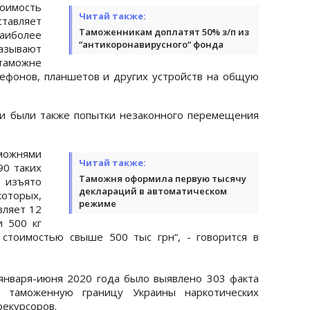
оимость
Читай также:
тавляет
Таможенникам доплатят 50% з/п из
иболее
“антикоронавирусного“ фонда
азывают
таможне
ефонов, планшетов и других устройств на общую
и были также попытки незаконного перемещения
ожнями
Читай также:
0 таких
Таможня оформила первую тысячу
 изъято
деклараций в автоматическом
которых,
режиме
вляет 12
и 500 кг
стоимостью свыше 500 тыс грн“, - говорится в
января-июня 2020 года было выявлено 303 факта
 таможенную границу Украины наркотических
рекурсоров.