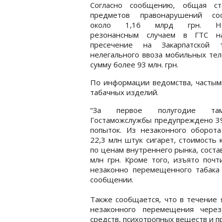
Согласно сообщению, общая ст
предметов правонарушений сос
около 1,16 млрд грн. На
резонансным случаем в ГТС н
пресечение на Закарпатской 
нелегального ввоза мобильных тел
сумму более 93 млн. грн.
По информации ведомства, частым
табачных изделий.
“За первое полугодие там
Гостаможслужбы предупреждено 39
попыток. Из незаконного оборота
22,3 млн штук сигарет, стоимость 
по ценам внутреннего рынка, соста
млн грн. Кроме того, изъято почт
незаконно перемещенного табака 
сообщении.
Также сообщается, что в течение 
незаконного перемещения через
средств, психотропных веществ и п