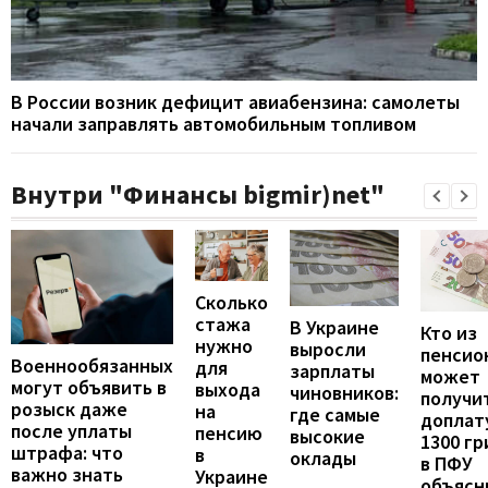
В России возник дефицит авиабензина: самолеты
начали заправлять автомобильным топливом
Внутри "Финансы bigmir)net"
Сколько
стажа
В Украине
Кто из
нужно
выросли
пенсио
Военнообязанных
для
зарплаты
может
могут объявить в
выхода
чиновников:
получи
розыск даже
на
где самые
доплат
после уплаты
пенсию
высокие
1300 гр
штрафа: что
в
оклады
в ПФУ
важно знать
Украине
объясн