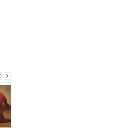
73% украинцев не
monobank запустил