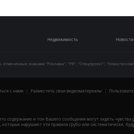
Недвижимость
Новости
 отмеченные знаками "Реклама", "PR", "Спецпроект", "Новости комп
ться с нами
|
Разместить свои видеоматериалы
|
Пользовате
что содержание и тон Вашего сообщения могут задеть чувства 
 которые нарушают эти правила грубо или систематически, буд