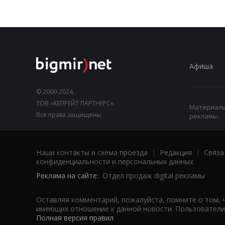
Афиша
© 2000-2024,
ТОВ «КЕПРЕЙТ ПАРТНЕРС».
Материалы,
Все права защищены.
рекламы.
Наши контакты и схема проезда
|
Редакция
|
Связа
конфиденциальности и персональных данных
Реклама на сайте:
Отдел продаж digital рекламы
Оставляя комментарий, пожалуйста, помните о том, 
имеющих отношение к данной новости. Пользователи,
Полная версия правил