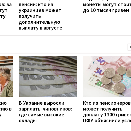
в: за
пенсии: кто из
монеты могут стои
гут
украинцев может
до 10 тысяч гривен
рту
получить
дополнительную
выплату в августе
жно
В Украине выросли
Кто из пенсионеров
сию в
зарплаты чиновников:
может получить
у
где самые высокие
доплату 1300 гривен
оклады
ПФУ объяснили усл