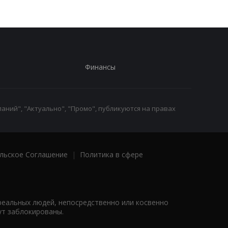
Финансы
аний", "Актуально", "Промо", публикуются на правах
льское Соглашение
|
Политика в сфере
реальных людей, непосредственно или косвенно
ут заблокированы.