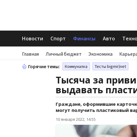
Новости
Спорт
Финансы
Авто
Техн
Главная
Личный бюджет
Экономика
Карьера
Горячие темы:
Коммуналка
Тесты bigmir)net
Тысяча за приви
выдавать пласт
Граждане, оформившие карточку
могут получить пластиковый ва
10 января 2022, 14:55