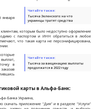
Читайте также:
Тысяча Зеленского: на что
0 января
украинцы тратят средства
м клиентам, которым было недоступно оформление
ходимо с паспортом и ИНН обратиться в любое
тмечают, что такая карта не персонифицирована,
ении.
которые
Читайте также:
выплат,
Тысяча за вакцинацию: выплаты
точку в
продолжатся в 2022 году
заказав
атившись
тиковой карты в Альфа-Банк:
ьфа-Банка Украина,
о скачать приложение "Дия" и в разделе "Услуги"
вить заявку на получение средств, и выбрать