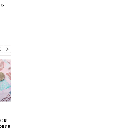
ть
хватает денег до
функцию блокировк
зарплаты: инфляция
переводов и сообще
съедает доходы
от нежелательных
отправителей
Пенсии для украинцев в
Банки усилили
Польше: кто может
контроль переводов:
: в
получать выплаты
какие операции мог
овия
заблокировать карт