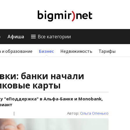
о
Афиша
Все категории
 и образование
Бизнес
Недвижимость
Тарифы
вки: банки начали
иковые карты
 "еПоддержка" в Альфа-Банке и Monobank,
риант
|
Автор:
Ольга Опенько