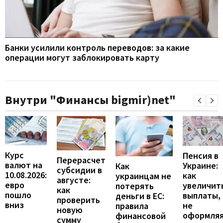
Банки усилили контроль переводов: за какие
операции могут заблокировать карту
Внутри "Финансы bigmir)net"
Курс
Пенсия в
Перерасчет
валют на
Украине:
Как
субсидии в
10.08.2026:
как
украинцам не
августе:
евро
увеличит
потерять
как
пошло
выплаты,
деньги в ЕС:
проверить
вниз
не
правила
новую
оформля
финансовой
сумму