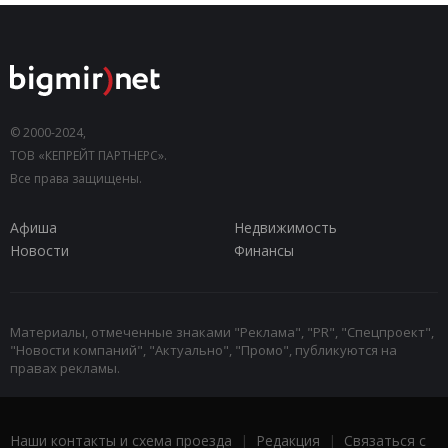
© 2000-2024,
ТОВ «КЕПРЕЙТ ПАРТНЕРС».
Все права защищены.
Афиша
Недвижимость
Новости
Финансы
Материалы, отмеченные знаками "Реклама", "PR", "Спецпроект",
"Новости компаний", "Актуально", "Промо", публикуются на
правах рекламы.
Наши контакты и схема проезда
|
Редакция
|
Связаться с