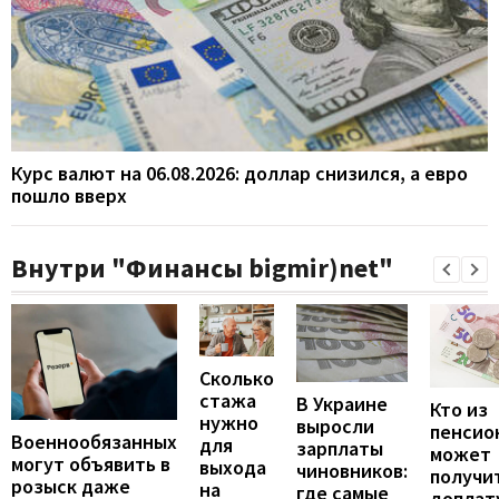
Курс валют на 06.08.2026: доллар снизился, а евро
пошло вверх
Внутри "Финансы bigmir)net"
Сколько
стажа
В Украине
Кто из
нужно
выросли
пенсио
Военнообязанных
для
зарплаты
может
могут объявить в
выхода
чиновников:
получи
розыск даже
на
где самые
доплат