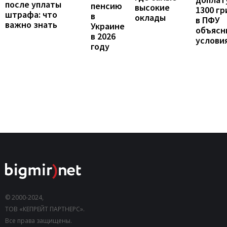
после уплаты
пенсию
высокие
1300 гр
штрафа: что
в
оклады
в ПФУ
важно знать
Украине
объясн
в 2026
услови
году
© 2000-2024,
ТОВ «КЕПРЕЙТ ПАРТНЕРС».
Все права защищены.