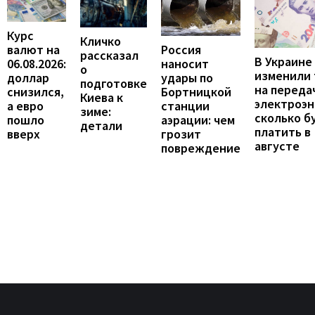
Курс
Кличко
валют на
Россия
рассказал
В Украине
06.08.2026:
наносит
о
изменили
доллар
удары по
подготовке
на переда
снизился,
Бортницкой
Киева к
электроэн
а евро
станции
зиме:
сколько б
пошло
аэрации: чем
детали
платить в
вверх
грозит
августе
повреждение