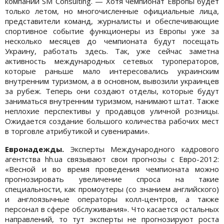
компании SM Consulting. — Хотя чемпионат Европы будет
только летом, но многочисленные официальные лица,
представители команд, журналисты и обеспечивающие
спортивное событие функционеры из Европы уже за
несколько месяцев до чемпионата будут посещать
Украину, работать здесь. Так, уже сейчас заметна
активность международных сетевых туроператоров,
которые раньше мало интересовались украинским
внутренним туризмом, а в основном, вывозили украинцев
за рубеж. Теперь они создают отделы, которые будут
заниматься внутренним туризмом, нанимают штат. Также
неплохие перспективы у продавцов уличной розницы.
Ожидается создание большого количества рабочих мест
в торговле атрибутикой и сувенирами».
Евронадежды.
Эксперты Международного кадрового
агентства hh.ua связывают свои прогнозы с Евро-2012:
«Весной и во время проведения чемпионата можно
прогнозировать увеличение спроса на такие
специальности, как промоутеры (со знанием английского)
и англоязычные операторы колл-центров, а также
персонал в сфере обслуживания». Что касается остальных
направлений, то тут эксперты не прогнозируют роста