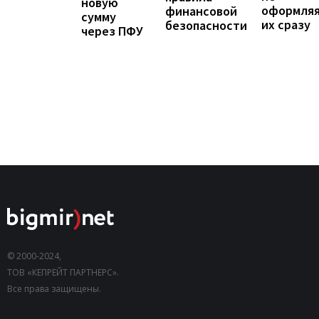
новую
оформля
финансовой
сумму
их сразу
безопасности
через ПФУ
© 2000-2024,
ТОВ «КЕПРЕЙТ ПАРТНЕРС».
Все права защищены.