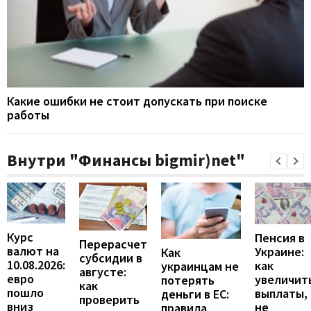
Какие ошибки не стоит допускать при поиске
работы
Внутри "Финансы bigmir)net"
Курс
Пенсия в
Перерасчет
валют на
Украине:
Как
субсидии в
10.08.2026:
как
украинцам не
августе:
евро
увеличит
потерять
как
пошло
выплаты,
деньги в ЕС:
проверить
вниз
не
правила