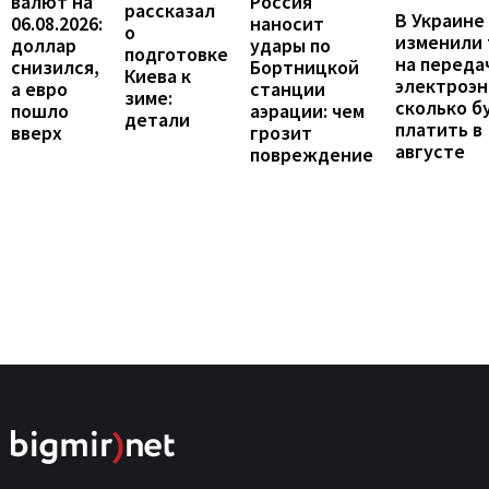
валют на
Россия
рассказал
В Украине
06.08.2026:
наносит
о
изменили
доллар
удары по
подготовке
на переда
снизился,
Бортницкой
Киева к
электроэн
а евро
станции
зиме:
сколько б
пошло
аэрации: чем
детали
платить в
вверх
грозит
августе
повреждение