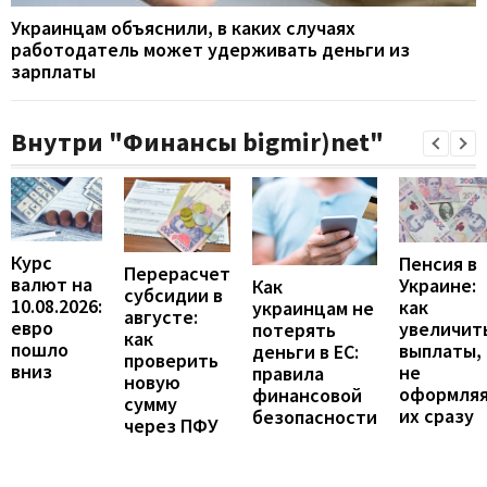
Украинцам объяснили, в каких случаях
работодатель может удерживать деньги из
зарплаты
Внутри "Финансы bigmir)net"
Курс
Пенсия в
Перерасчет
валют на
Украине:
Как
субсидии в
10.08.2026:
как
украинцам не
августе:
евро
увеличит
потерять
как
пошло
выплаты,
деньги в ЕС:
проверить
вниз
не
правила
новую
оформля
финансовой
сумму
их сразу
безопасности
через ПФУ