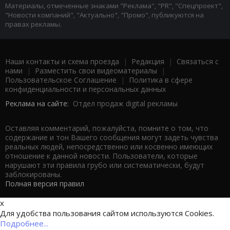
Материалы, отмеченные знаками "Реклама", "PR", "Спецпроект",
"Новости компаний", "Актуально", "Промо", публикуются на
правах рекламы.
Наши контакты и схема проезда
|
Редакция
|
Связаться с
нами
|
Разместить свои видеоматериалы
|
Пользовательское Соглашение
|
Политика в сфере
конфиденциальности и персональных данных
Реклама на сайте:
Отдел продаж digital рекламы
Оставляя комментарий, пожалуйста, помните о том, что
содержание и тон Вашего сообщения могут задеть чувства
реальных людей, непосредственно или косвенно имеющих
отношение к данной новости. Пользователи, которые
нарушают эти правила грубо или систематически, будут
заблокированы.
Полная версия правил
x
Для удобства пользования сайтом используются Cookies.
Подробнее...