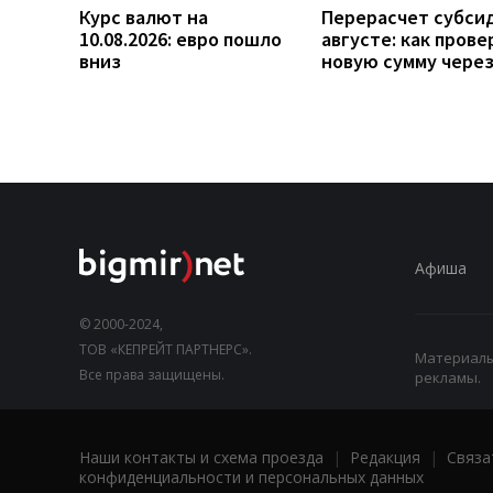
Курс валют на
Перерасчет субси
10.08.2026: евро пошло
августе: как прове
вниз
новую сумму чере
Афиша
© 2000-2024,
ТОВ «КЕПРЕЙТ ПАРТНЕРС».
Материалы,
Все права защищены.
рекламы.
Наши контакты и схема проезда
|
Редакция
|
Связа
конфиденциальности и персональных данных