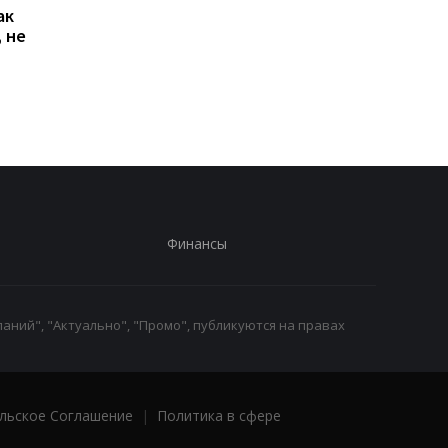
ак
Проезд по 30 грн в
Выплата 3100 грн ко
 не
Киеве: почему
Дню Независимости
работники с низкими
кому нужно подать
зарплатами уходят с
заявление в ПФУ
работы
Финансы
аний", "Актуально", "Промо", публикуются на правах
льское Соглашение
|
Политика в сфере