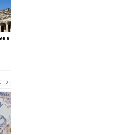
ев в
На украинском IT-рынке
Выезд молодых муж
:
— рекордное
за границу: как
количество вакансий с
изменился рынок тр
начала войны: кого
в Украине
ищут чаще всего