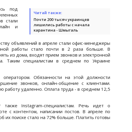
ись под
Читай также:
силенных
Почти 200 тысяч украинцев
в стали
лишились работы с начала
нлайн и
карантина - Шмыгаль
еству объявлений в апреле стали офис-менеджеры
нной работы стало почти в 2 раза больше. В
ять из дома, входят прием звонков и электронной
та. Таким специалистам в среднем по Украине
 оператором. Обязанности на этой должности
ршение звонков, онлайн-общение с клиентами.
 работу удаленно. Оплата труда - в среднем 12,5
т также Instagram-специалистам. Речь идет о
оте с контентом, написании постов. В апреле по
б их поиске стало на 72% больше. Платить готовы