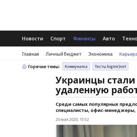
Новости
Спорт
Финансы
Авто
Техн
Главная
Личный бюджет
Экономика
Карьера
Горячие темы:
Коммуналка
Тесты bigmir)net
Украинцы стали
удаленную работ
Среди самых популярных предло
специалисты, офис-менеджеры,
20 мая 2020, 15:52