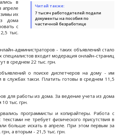
ались в
Читай также:
в апреле
7 тысяч работодателей подали
 зимы их
документы на пособия по
Из дома
частичной безработице
ровать с
2,5 тыс.
нлайн-администраторов - таких объявлений стало
их специалистов входит модерация онлайн-страниц
ут в среднем 22 тыс. грн.
объявлений о поиске диспетчеров на дому - им
 в службах такси. Платить готовы в среднем 11,5
ров для работы из дома. За ведение учета из дома
10 тыс. грн.
рвались программисты и копирайтеры. Работа с
текстами не требует физического присутствия в
али больше искать в апреле. При этом первым за
рн, а вторым - 21,5 тыс. грн.