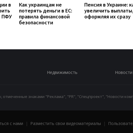
дии в
Как украинцам не
Пенсия в Украине: к
рить
потерять деньги в ЕС:
увеличить выплаты,
з ПФУ
правила финансовой
оформляя их сразу
безопасности
Недвижимость
Новости
 отмеченные знаками "Реклама", "PR", "Спецпроект", "Новости комп
ться с нами
|
Разместить свои видеоматериалы
|
Пользовате