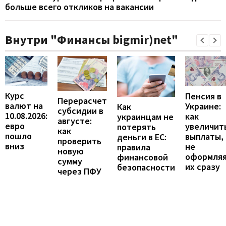
больше всего откликов на вакансии
Внутри "Финансы bigmir)net"
Курс
Пенсия в
Перерасчет
валют на
Украине:
Как
субсидии в
10.08.2026:
как
украинцам не
августе:
евро
увеличит
потерять
как
пошло
выплаты,
деньги в ЕС:
проверить
вниз
не
правила
новую
оформля
финансовой
сумму
их сразу
безопасности
через ПФУ