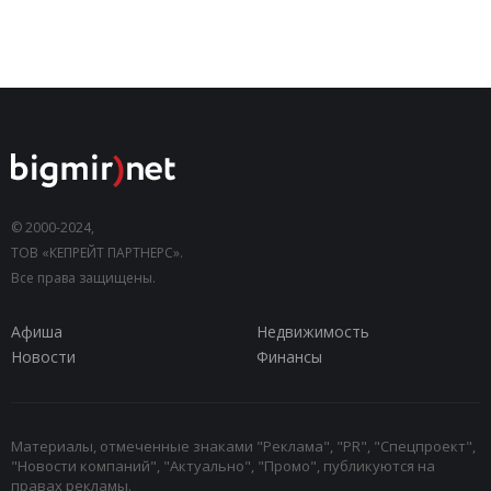
© 2000-2024,
ТОВ «КЕПРЕЙТ ПАРТНЕРС».
Все права защищены.
Афиша
Недвижимость
Новости
Финансы
Материалы, отмеченные знаками "Реклама", "PR", "Спецпроект",
"Новости компаний", "Актуально", "Промо", публикуются на
правах рекламы.