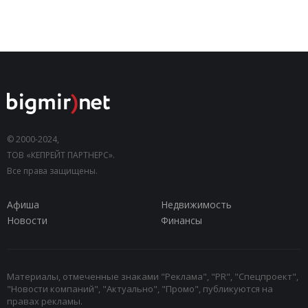
© 2000-2024,
ТОВ «КЕПРЕЙТ ПАРТНЕРС».
Все права защищены.
Афиша
Недвижимость
Новости
Финансы
Материалы, отмеченные знаками "Реклама", "PR", "Спецпроект",
"Новости компаний", "Актуально", "Промо", публикуются на
правах рекламы.