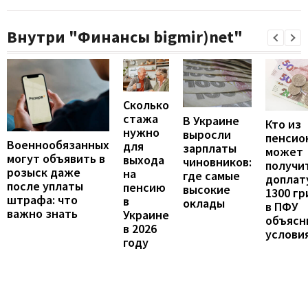
Внутри "Финансы bigmir)net"
Сколько
стажа
В Украине
Кто из
нужно
выросли
пенсио
Военнообязанных
для
зарплаты
может
могут объявить в
выхода
чиновников:
получи
розыск даже
на
где самые
доплат
после уплаты
пенсию
высокие
1300 гр
штрафа: что
в
оклады
в ПФУ
важно знать
Украине
объясн
в 2026
услови
году