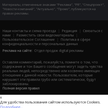
Материалы, отмеченные знаками "Реклама", "PR", "Спецпроект",
"Новости компаний", "Актуально", "Промо", публикуются на
правах рекламы.
Наши контакты и схема проезда
|
Редакция
|
Связаться с
нами
|
Разместить свои видеоматериалы
|
Пользовательское Соглашение
|
Политика в сфере
конфиденциальности и персональных данных
Реклама на сайте:
Отдел продаж digital рекламы
Оставляя комментарий, пожалуйста, помните о том, что
содержание и тон Вашего сообщения могут задеть чувства
реальных людей, непосредственно или косвенно имеющих
отношение к данной новости. Пользователи, которые
нарушают эти правила грубо или систематически, будут
заблокированы.
Полная версия правил
x
Для удобства пользования сайтом используются Cookies.
Подробнее...