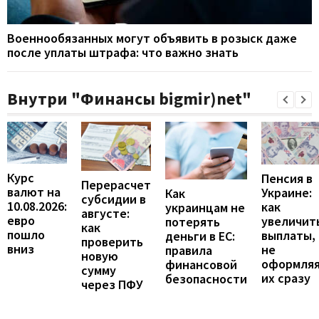
Военнообязанных могут объявить в розыск даже
после уплаты штрафа: что важно знать
Внутри "Финансы bigmir)net"
Курс
Пенсия в
Перерасчет
валют на
Украине:
Как
субсидии в
10.08.2026:
как
украинцам не
августе:
евро
увеличит
потерять
как
пошло
выплаты,
деньги в ЕС:
проверить
вниз
не
правила
новую
оформля
финансовой
сумму
их сразу
безопасности
через ПФУ