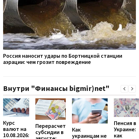
Россия наносит удары по Бортницкой станции
аэрации: чем грозит повреждение
Внутри "Финансы bigmir)net"
Курс
Пенсия в
Перерасчет
валют на
Украине:
Как
субсидии в
10.08.2026:
как
украинцам не
августе: