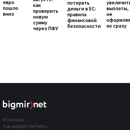
евро
увеличит
потерять
как
пошло
выплаты,
деньги в ЕС:
проверить
вниз
не
правила
новую
оформля
финансовой
сумму
их сразу
безопасности
через ПФУ
© 2000-2024,
ТОВ «КЕПРЕЙТ ПАРТНЕРС».