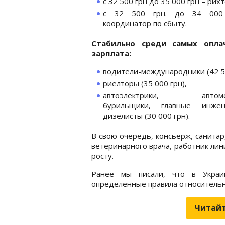
с 32 500 грн до 35 000 грн – рих
с 32 500 грн. до 34 000
координатор по сбыту.
Стабильно среди самых опла
зарплата:
водители-международники (42 50
риелторы (35 000 грн),
автоэлектрики, автомех
бурильщики, главные инже
дизелисты (30 000 грн).
В свою очередь, консьерж, санитар
ветеринарного врача, работник лини
росту.
Ранее мы писали, что в Украи
определенные правила относитель
Читайт