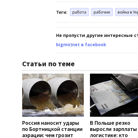
Теги:
работа
рабочие
война в У
Не пропусти другие интересные с
bigmir)net в facebook
Статьи по теме
Россия наносит удары
В Польше резко
по Бортницкой станции
выросли зарплаты 
аэрации: чем грозит
логистике: кто