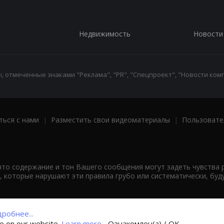
Недвижимость
Новости
 отмеченные знаками "Реклама", "PR", "Спецпроект", "Новости комп
ться с нами
|
Разместить свои видеоматериалы
|
Пользовате
что содержание и тон Вашего сообщения могут задеть чувства 
 которые нарушают эти правила грубо или систематически, буд
робнее...
ce on our website.
Learn more...
Ознакомлен(а) / OK