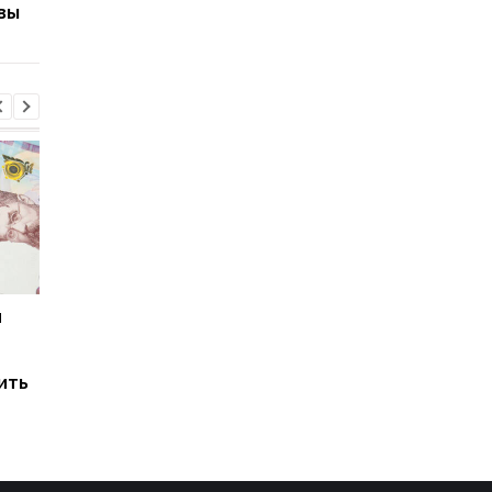
вы
специальностей
и
Мировые запасы
Остановка морского
топлива почти
коридора может
исчерпаны: эксперт
привести к снижени
ить
предупредил о рисках
производства
для Украины
железной руды