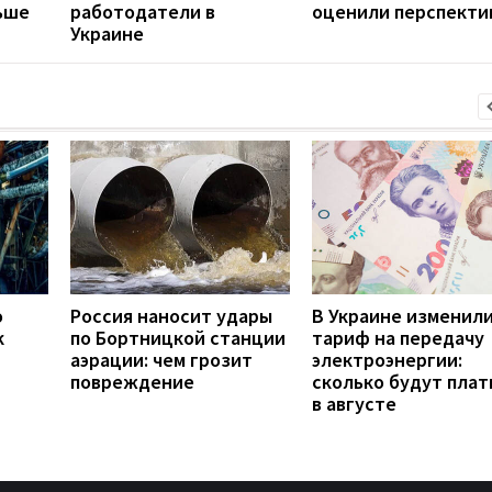
ьше
работодатели в
оценили перспекти
Украине
о
Россия наносит удары
В Украине изменил
к
по Бортницкой станции
тариф на передачу
аэрации: чем грозит
электроэнергии:
повреждение
сколько будут плат
в августе