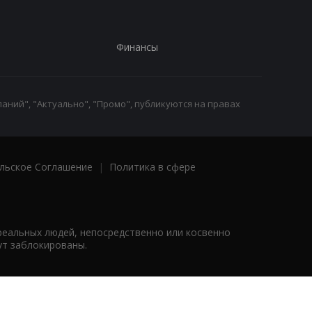
Финансы
аний", "Актуально", "Промо", публикуются на правах
льское Соглашение
|
Политика в сфере
реальных людей, непосредственно или косвенно
ут заблокированы.