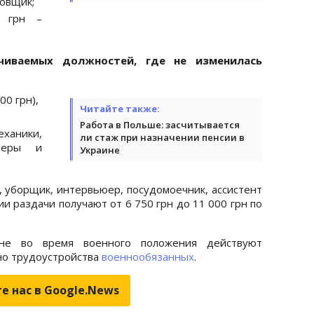
товщик;
 грн –
чиваемых должностей, где не изменилась
0 грн),
Читайте также:
Работа в Польше: засчитывается
аники,
ли стаж при назначении пенсии в
неры и
Украине
, уборщик, интервьюер, посудомоечник, ассистент
и раздачи получают от 6 750 грн до 11 000 грн по
не во время военного положения действуют
но трудоустройства
военнообязанных
.
е нас в Google.News