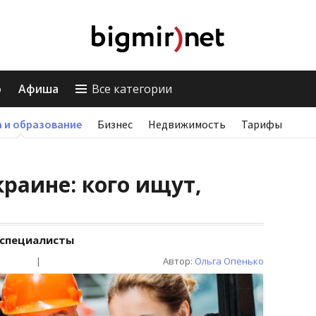
о
Афиша
Все категории
 и образование
Бизнес
Недвижимость
Тарифы
краине: кого ищут,
 специалисты
|
Автор:
Ольга Опенько