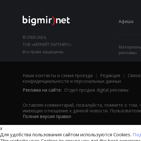
Афиша
© 2000-2024,
ТОВ «КЕПРЕЙТ ПАРТНЕРС».
Материалы,
Все права защищены.
рекламы.
Наши контакты и схема проезда
|
Редакция
|
Связа
конфиденциальности и персональных данных
Реклама на сайте:
Отдел продаж digital рекламы
Оставляя комментарий, пожалуйста, помните о том, 
имеющих отношение к данной новости. Пользователи,
Полная версия правил
x
Для удобства пользования сайтом используются Cookies.
Под
This website uses Cookies to ensure you get the best experien