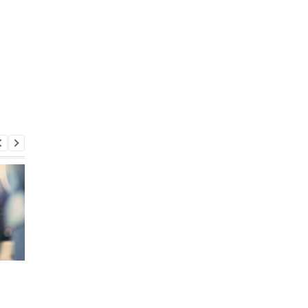
Можно ли восстановить
Почему в Украине не
стаж, если работали
хватает студентов
без оформления: ответ
инженерных