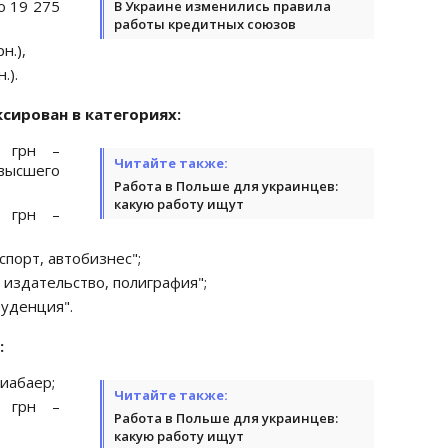
о 19 275
В Украине изменились правила
работы кредитных союзов
н.),
.).
сирован в категориях:
 грн –
Читайте также:
высшего
Работа в Польше для украинцев:
какую работу ищут
 грн –
спорт, автобизнес";
, издательство, полиграфия";
руденция".
:
диабаер;
Читайте также:
 грн –
Работа в Польше для украинцев:
какую работу ищут